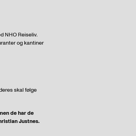
ed NHO Reiseliv.
uranter og kantiner
deres skal følge
 men de har de
ristian Justnes.