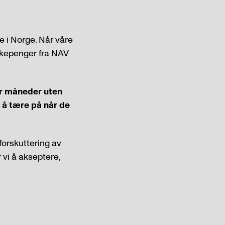
te i Norge. Når våre
sykepenger fra NAV
ler måneder uten
 å tære på når de
forskuttering av
r vi å akseptere,