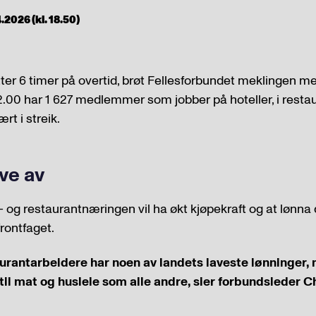
.2026 (kl. 18.50)
etter 6 timer på overtid, brøt Fellesforbundet meklingen m
2.00 har 1 627 medlemmer som jobber på hoteller, i resta
rt i streik.
eve av
l- og restaurantnæringen vil ha økt kjøpekraft og at lønna 
frontfaget.
aurantarbeidere har noen av landets laveste lønninger,
il mat og husleie som alle andre, sier forbundsleder Ch