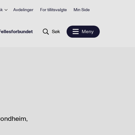
sk
Avdelinger
For tillitsvalgte
Min Side
ellesforbundet
Søk
Meny
Trondheim,