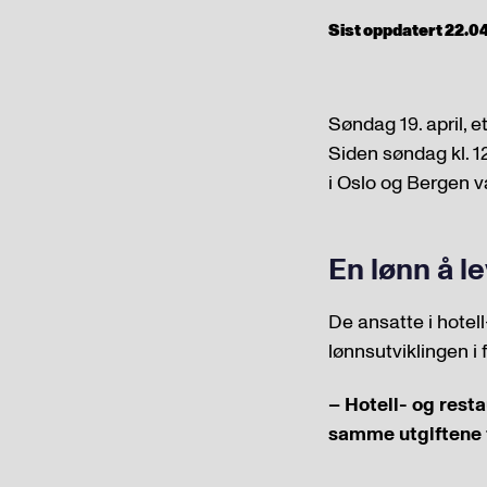
Sist oppdatert 22.04
Søndag 19. april, 
Siden søndag kl. 1
i Oslo og Bergen væ
En lønn å l
De ansatte i hotel
lønnsutviklingen i 
– Hotell- og rest
samme utgiftene t