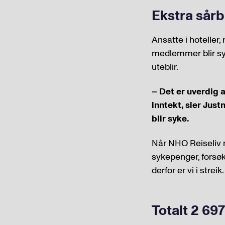
Ekstra sårb
Ansatte i hoteller,
medlemmer blir syk
uteblir.
– Det er uverdig a
inntekt, sier Jus
blir syke.
Når NHO Reiseliv n
sykepenger, forsøk
derfor er vi i streik.
Totalt 2 697