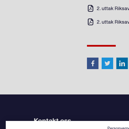
2. uttak Riksa
2. uttak Riksa
Kontakt oss
Personvern