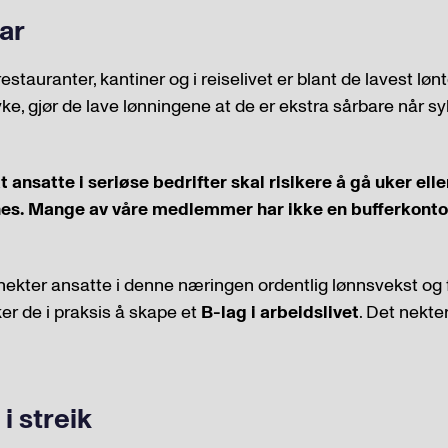
ar
 restauranter, kantiner og i reiselivet er blant de lavest løn
e, gjør de lave lønningene at de er ekstra sårbare når 
t ansatte i seriøse bedrifter skal risikere å gå uker el
tnes. Mange av våre medlemmer har ikke en bufferkonto
ekter ansatte i denne næringen ordentlig lønnsvekst og 
er de i praksis å skape et
B-lag i arbeidslivet
. Det nekte
 i streik