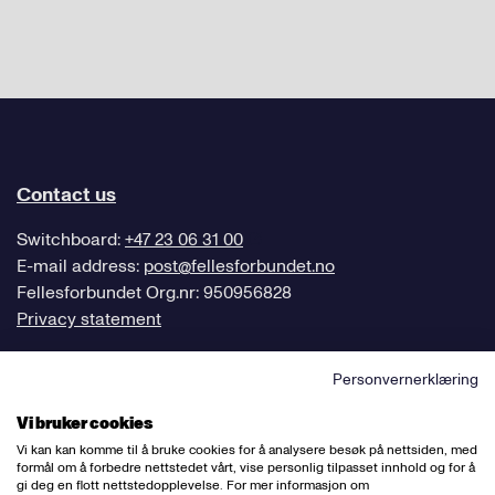
Contact us
Switchboard:
+47 23 06 31 00
E-mail address:
post@fellesforbundet.no
Fellesforbundet Org.nr: 950956828
Privacy statement
Personvernerklæring
Vi bruker cookies
Mailing address
Vi kan kan komme til å bruke cookies for å analysere besøk på nettsiden, med
formål om å forbedre nettstedet vårt, vise personlig tilpasset innhold og for å
Fellesforbundet
gi deg en flott nettstedopplevelse. For mer informasjon om