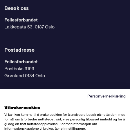
Besøk oss
Fellesforbundet
Lakkegata 53, 0187 Oslo
Postadresse
Fellesforbundet
Postboks 9199
Grønland 0134 Oslo
Personvernerklæring
Følg oss på sosiale medier
Vi bruker cookies
Vi kan kan komme til å bruke cookies for å analysere besøk på nettsiden, med
formål om å forbedre nettstedet vårt, vise personlig tilpasset innhold og for å
gi deg en flott nettstedopplevelse. For mer informasjon om
informasjonskapslene vi bruker, åpne innstillingene.