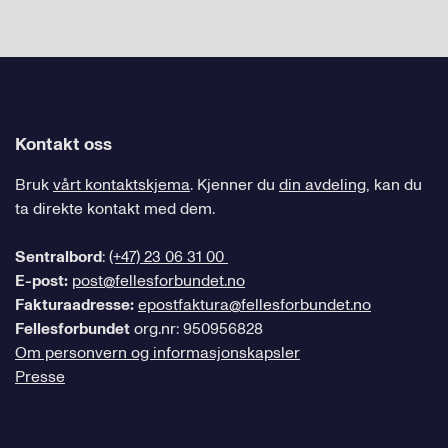
Kontakt oss
Bruk
vårt kontaktskjema
. Kjenner du
din avdeling
, kan du
ta direkte kontakt med dem.
Sentralbord
:
(+47) 23 06 31 00
E-post:
post@fellesforbundet.no
Fakturaadresse:
epostfaktura@fellesforbundet.no
Fellesforbundet
org.nr: 950956828
Om personvern og informasjonskapsler
Presse