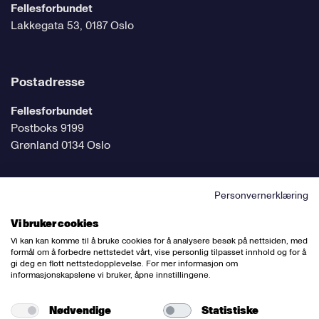
Fellesforbundet
Lakkegata 53, 0187 Oslo
Postadresse
Fellesforbundet
Postboks 9199
Grønland 0134 Oslo
Personvernerklæring
Følg oss på sosiale medier
Vi bruker cookies
Vi kan kan komme til å bruke cookies for å analysere besøk på nettsiden, med
formål om å forbedre nettstedet vårt, vise personlig tilpasset innhold og for å
gi deg en flott nettstedopplevelse. For mer informasjon om
informasjonskapslene vi bruker, åpne innstillingene.
Ansvarlig redaktør:
Bettina Thorvik
Nettredaktør:
Willy Bergsnov
Nødvendige
Statistiske