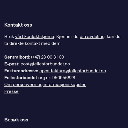
Kontakt oss
Bruk
vårt kontaktskjema
. Kjenner du
din avdeling
, kan du
ta direkte kontakt med dem.
Sentralbord
:
(+47) 23 06 31 00
E-post:
post@fellesforbundet.no
Fakturaadresse:
epostfaktura@fellesforbundet.no
Fellesforbundet
org.nr: 950956828
Om personvern og informasjonskapsler
Presse
Besøk oss