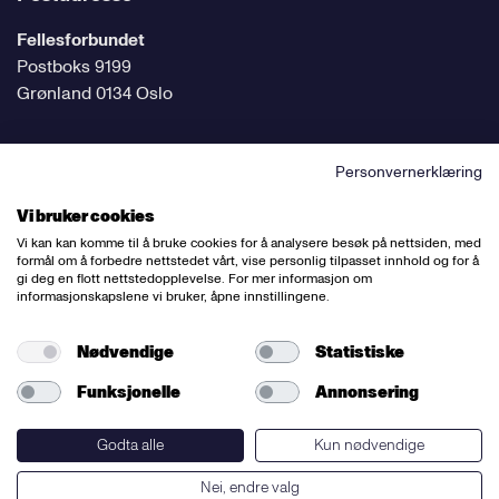
Fellesforbundet
Postboks 9199
Grønland 0134 Oslo
Personvernerklæring
Følg oss på sosiale medier
Vi bruker cookies
Vi kan kan komme til å bruke cookies for å analysere besøk på nettsiden, med
formål om å forbedre nettstedet vårt, vise personlig tilpasset innhold og for å
gi deg en flott nettstedopplevelse. For mer informasjon om
informasjonskapslene vi bruker, åpne innstillingene.
Ansvarlig redaktør:
Bettina Thorvik
Nettredaktør:
Willy Bergsnov
Nødvendige
Statistiske
Funksjonelle
Annonsering
Varsling og etiske retningslinjer
Redegjørelse etter åpenhetsloven
Godta alle
Kun nødvendige
Nei, endre valg