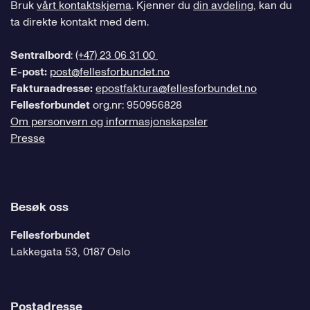
Bruk
vårt kontaktskjema
. Kjenner du
din avdeling
, kan du
ta direkte kontakt med dem.
Sentralbord
:
(+47) 23 06 31 00
E-post:
post@fellesforbundet.no
Fakturaadresse:
epostfaktura@fellesforbundet.no
Fellesforbundet
org.nr: 950956828
Om personvern og informasjonskapsler
Presse
Besøk oss
Fellesforbundet
Lakkegata 53, 0187 Oslo
Postadresse