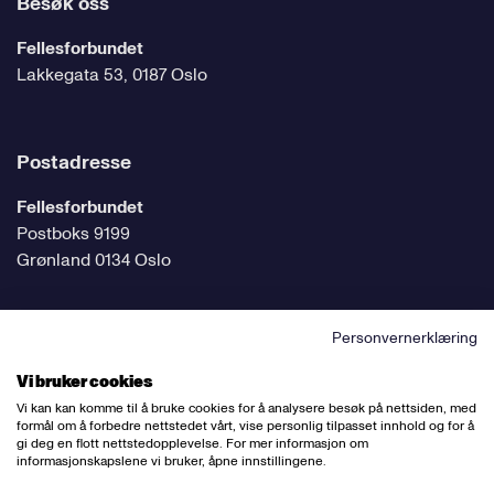
Besøk oss
Fellesforbundet
Lakkegata 53, 0187 Oslo
Postadresse
Fellesforbundet
Postboks 9199
Grønland 0134 Oslo
Personvernerklæring
Følg oss på sosiale medier
Vi bruker cookies
Vi kan kan komme til å bruke cookies for å analysere besøk på nettsiden, med
formål om å forbedre nettstedet vårt, vise personlig tilpasset innhold og for å
gi deg en flott nettstedopplevelse. For mer informasjon om
informasjonskapslene vi bruker, åpne innstillingene.
Ansvarlig redaktør:
Bettina Thorvik