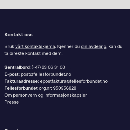
Kontakt oss
Bruk
vårt kontaktskjema
. Kjenner du
din avdeling
, kan du
ta direkte kontakt med dem.
Sentralbord
:
(+47) 23 06 31 00
E-post:
post@fellesforbundet.no
Fakturaadresse:
epostfaktura@fellesforbundet.no
Fellesforbundet
org.nr: 950956828
Om personvern og informasjonskapsler
Presse