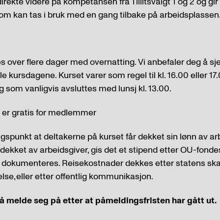
rekte videre på kompetansen fra Tillitsvalgt 1 og 2 og gir
om kan tas i bruk med en gang tilbake på arbeidsplassen
 over flere dager med overnatting. Vi anbefaler deg å sje
lle kursdagene. Kurset varer som regel til kl. 16.00 eller 1
g som vanligvis avsluttes med lunsj kl. 13.00.
 er gratis for medlemmer
spunkt at deltakerne på kurset får dekket sin lønn av arb
dekket av arbeidsgiver, gis det et stipend etter OU-fondes
 dokumenteres. Reisekostnader dekkes etter statens skatt
lse, eller etter offentlig kommunikasjon.
 å melde seg på etter at påmeldingsfristen har gått ut.