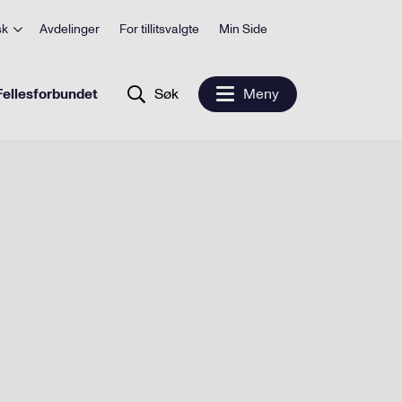
sk
Avdelinger
For tillitsvalgte
Min Side
ellesforbundet
Søk
Meny