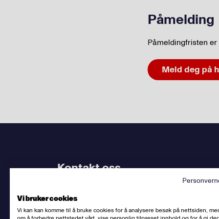
Påmelding
Påmeldingfristen er 
Meld deg på h
Kontakt oss
Personvern
Bruk
vårt kontaktskjema
. Kjenner du
din avdel
Vi bruker cookies
dem.
Vi kan kan komme til å bruke cookies for å analysere besøk på nettsiden, me
om å forbedre nettstedet vårt, vise personlig tilpasset innhold og for å gi deg