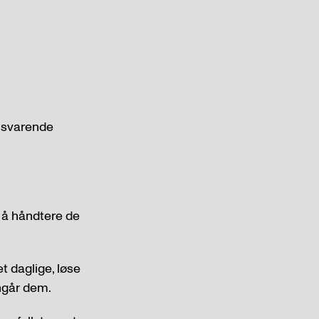
tilsvarende
or å håndtere de
et daglige, løse
ngår dem.