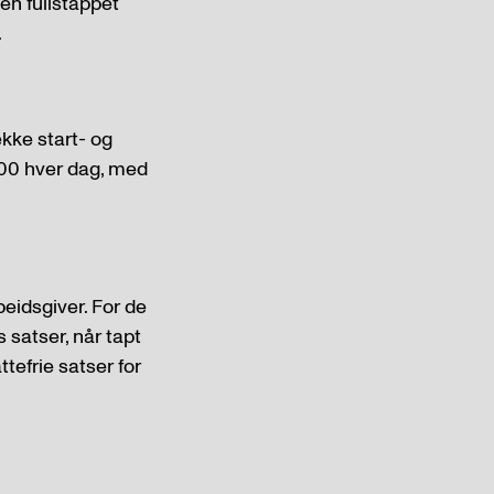
 en fullstappet
.
kke start- og
7.00 hver dag, med
eidsgiver. For de
 satser, når tapt
efrie satser for