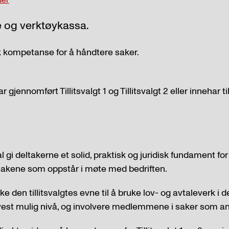
te og verktøykassa.
sk kompetanse for å håndtere saker.
r gjennomført Tillitsvalgt 1 og Tillitsvalgt 2 eller innehar 
kal gi deltakerne et solid, praktisk og juridisk fundament f
sakene som oppstår i møte med bedriften.
ke den tillitsvalgtes evne til å bruke lov- og avtaleverk i d
avest mulig nivå, og involvere medlemmene i saker som a