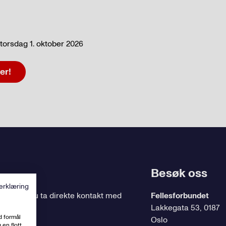
torsdag 1. oktober 2026
er!
Besøk oss
erklæring
ing
, kan du ta direkte kontakt med
Fellesforbundet
Lakkegata 53, 0187
d formål
Oslo
 en flott