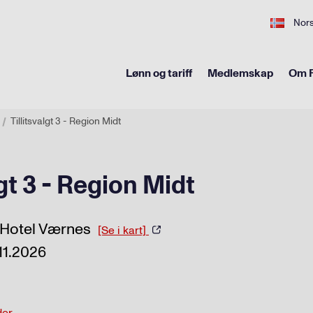
Nor
Lønn og tariff
Medlemskap
Om F
Tillitsvalgt 3 - Region Midt
lgt 3 - Region Midt
t Hotel Værnes
[Se i kart]
.11.2026
0
der