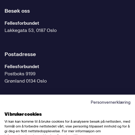
Besøk oss
Fellesforbundet
Lakkegata 53, 0187 Oslo
Postadresse
Fellesforbundet
Postboks 9199
Grønland 0134 Oslo
Personvernerklæring
Følg oss på sosiale medier
Vi bruker cookies
Vi kan kan komme til å bruke cookies for å analysere besøk på nettsiden, med
formål om å forbedre nettstedet vårt, vise personlig tilpasset innhold og for å
gi deg en flott nettstedopplevelse. For mer informasjon om