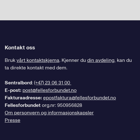
Kontakt oss
Bruk
vårt kontaktskjema
. Kjenner du
din avdeling
, kan du
ta direkte kontakt med dem.
Sentralbord
:
(+47) 23 06 31 00
E-post:
post@fellesforbundet.no
Fakturaadresse:
epostfaktura@fellesforbundet.no
Fellesforbundet
org.nr: 950956828
Om personvern og informasjonskapsler
Presse