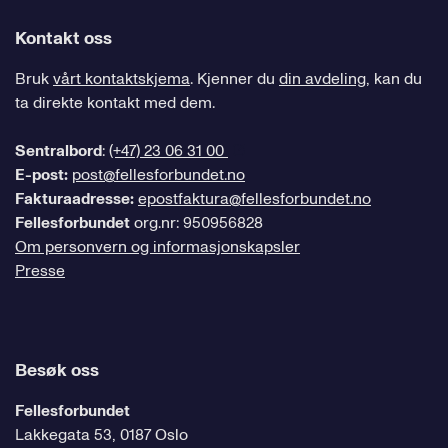
Kontakt oss
Bruk
vårt kontaktskjema
. Kjenner du
din avdeling
, kan du
ta direkte kontakt med dem.
Sentralbord
:
(+47) 23 06 31 00
E-post:
post@fellesforbundet.no
Fakturaadresse:
epostfaktura@fellesforbundet.no
Fellesforbundet
org.nr: 950956828
Om personvern og informasjonskapsler
Presse
Besøk oss
Fellesforbundet
Lakkegata 53, 0187 Oslo