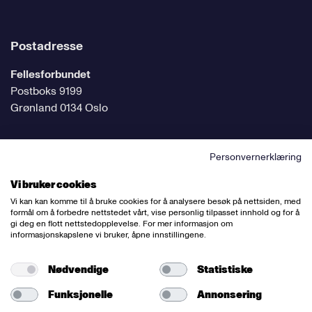
Postadresse
Fellesforbundet
Postboks 9199
Grønland 0134 Oslo
Personvernerklæring
Følg oss på sosiale medier
Vi bruker cookies
Vi kan kan komme til å bruke cookies for å analysere besøk på nettsiden, med
formål om å forbedre nettstedet vårt, vise personlig tilpasset innhold og for å
gi deg en flott nettstedopplevelse. For mer informasjon om
informasjonskapslene vi bruker, åpne innstillingene.
Ansvarlig redaktør:
Bettina Thorvik
Nettredaktør:
Willy Bergsnov
Nødvendige
Statistiske
Funksjonelle
Annonsering
Varsling og etiske retningslinjer