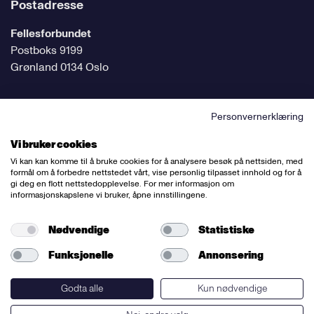
Postadresse
Fellesforbundet
Postboks 9199
Grønland 0134 Oslo
Personvernerklæring
Følg oss på sosiale medier
Vi bruker cookies
Vi kan kan komme til å bruke cookies for å analysere besøk på nettsiden, med
formål om å forbedre nettstedet vårt, vise personlig tilpasset innhold og for å
gi deg en flott nettstedopplevelse. For mer informasjon om
informasjonskapslene vi bruker, åpne innstillingene.
Ansvarlig redaktør:
Bettina Thorvik
Nettredaktør:
Willy Bergsnov
Nødvendige
Statistiske
Funksjonelle
Annonsering
Varsling og etiske retningslinjer
Redegjørelse etter åpenhetsloven
Godta alle
Kun nødvendige