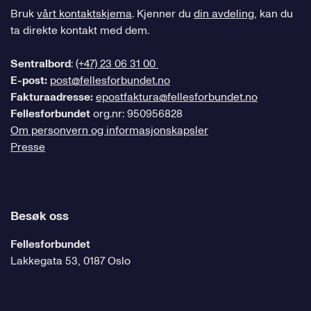
Bruk
vårt kontaktskjema
. Kjenner du
din avdeling
, kan du
ta direkte kontakt med dem.
Sentralbord
:
(+47) 23 06 31 00
E-post:
post@fellesforbundet.no
Fakturaadresse:
epostfaktura@fellesforbundet.no
Fellesforbundet
org.nr: 950956828
Om personvern og informasjonskapsler
Presse
Besøk oss
Fellesforbundet
Lakkegata 53, 0187 Oslo