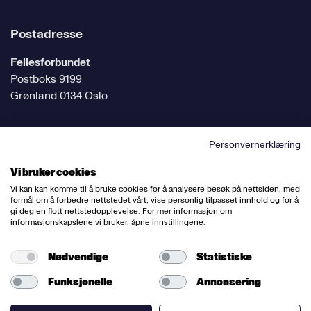
Postadresse
Fellesforbundet
Postboks 9199
Grønland 0134 Oslo
Personvernerklæring
Følg oss på sosiale medier
Vi bruker cookies
Vi kan kan komme til å bruke cookies for å analysere besøk på nettsiden, med
formål om å forbedre nettstedet vårt, vise personlig tilpasset innhold og for å
gi deg en flott nettstedopplevelse. For mer informasjon om
informasjonskapslene vi bruker, åpne innstillingene.
Ansvarlig redaktør:
Bettina Thorvik
Nettredaktør:
Willy Bergsnov
Nødvendige
Statistiske
Funksjonelle
Annonsering
Varsling og etiske retningslinjer
Redegjørelse etter åpenhetsloven