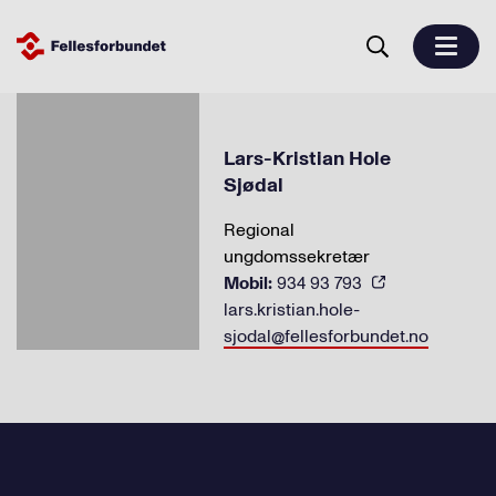
Lars-Kristian Hole
Sjødal
Regional
ungdomssekretær
Mobil:
934 93 793
lars.kristian.hole-
sjodal@fellesforbundet.no