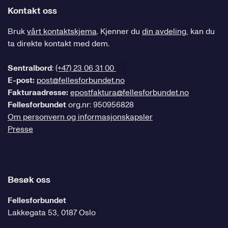
Kontakt oss
Bruk
vårt kontaktskjema
. Kjenner du
din avdeling
, kan du
ta direkte kontakt med dem.
Sentralbord
:
(+47) 23 06 31 00
E-post:
post@fellesforbundet.no
Fakturaadresse:
epostfaktura@fellesforbundet.no
Fellesforbundet
org.nr: 950956828
Om personvern og informasjonskapsler
Presse
Besøk oss
Fellesforbundet
Lakkegata 53, 0187 Oslo