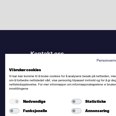
Kontakt oss
Personvern
Bruk
vårt kontaktskjema
. Kjenner du
din avdel
Vi bruker cookies
dem.
Vi kan kan komme til å bruke cookies for å analysere besøk på nettsiden, me
om å forbedre nettstedet vårt, vise personlig tilpasset innhold og for å gi deg
Sentralbord
:
(+47) 23 06 31 00
nettstedopplevelse. For mer informasjon om informasjonskapslene vi bruker
innstillingene.
E-post:
post@fellesforbundet.no
Fakturaadresse:
epostfaktura@fellesforbunde
Nødvendige
Statistiske
Fellesforbundet
org.nr: 950956828
Om personvern og informasjonskapsler
Funksjonelle
Annonsering
Presse