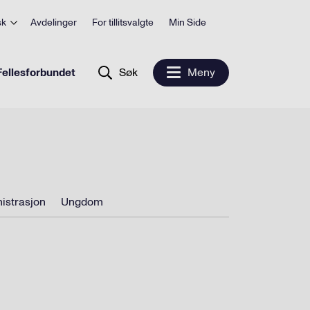
sk
Avdelinger
For tillitsvalgte
Min Side
ellesforbundet
Søk
Meny
istrasjon
Ungdom