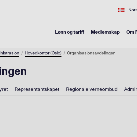
Nor
Lønn og tariff
Medlemskap
Om F
nistrasjon
Hovedkontor (Oslo)
Organisasjonsavdelingen
ingen
yret
Representantskapet
Regionale verneombud
Admin