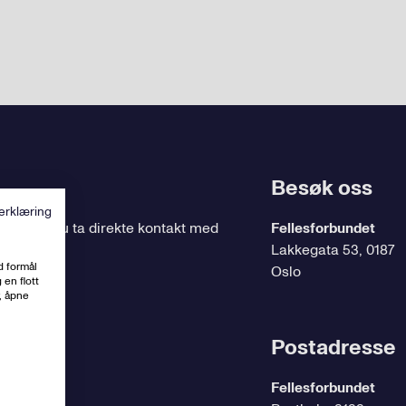
Besøk oss
erklæring
ing
, kan du ta direkte kontakt med
Fellesforbundet
Lakkegata 53, 0187
d formål
Oslo
 en flott
, åpne
t.no
Postadresse
Fellesforbundet