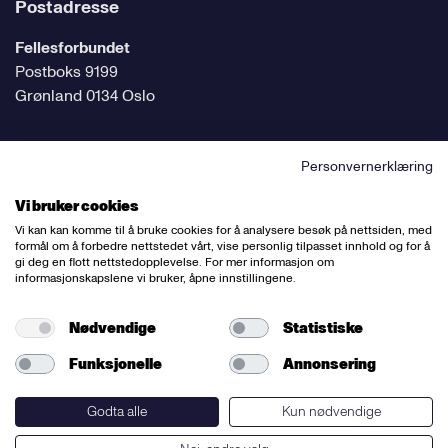
Postadresse
Fellesforbundet
Postboks 9199
Grønland 0134 Oslo
Personvernerklæring
Følg oss på sosiale medier
Vi bruker cookies
Vi kan kan komme til å bruke cookies for å analysere besøk på nettsiden, med
formål om å forbedre nettstedet vårt, vise personlig tilpasset innhold og for å
gi deg en flott nettstedopplevelse. For mer informasjon om
informasjonskapslene vi bruker, åpne innstillingene.
Ansvarlig redaktør:
Bettina Thorvik
Nettredaktør:
Willy Bergsnov
Nødvendige
Statistiske
Funksjonelle
Annonsering
Varsling og etiske retningslinjer
Redegjørelse etter åpenhetsloven
Godta alle
Kun nødvendige