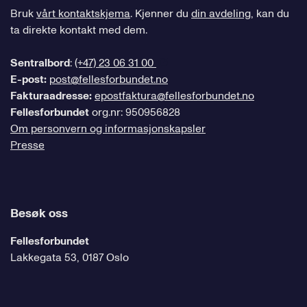
Bruk
vårt kontaktskjema
. Kjenner du
din avdeling
, kan du
ta direkte kontakt med dem.
Sentralbord
:
(+47) 23 06 31 00
E-post:
post@fellesforbundet.no
Fakturaadresse:
epostfaktura@fellesforbundet.no
Fellesforbundet
org.nr: 950956828
Om personvern og informasjonskapsler
Presse
Besøk oss
Fellesforbundet
Lakkegata 53, 0187 Oslo