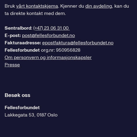
Bruk
vårt kontaktskjema
. Kjenner du
din avdeling
, kan du
ta direkte kontakt med dem.
Sentralbord
:
(+47) 23 06 31 00
E-post:
post@fellesforbundet.no
Fakturaadresse:
epostfaktura@fellesforbundet.no
Fellesforbundet
org.nr: 950956828
Om personvern og informasjonskapsler
Presse
Besøk oss
Fellesforbundet
Lakkegata 53, 0187 Oslo