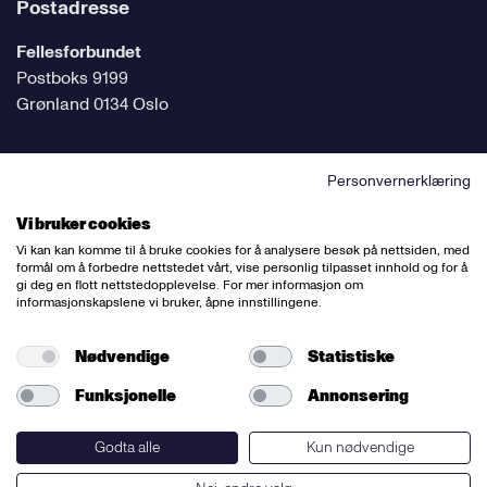
Postadresse
Fellesforbundet
Postboks 9199
Grønland 0134 Oslo
Personvernerklæring
Følg oss på sosiale medier
Vi bruker cookies
Vi kan kan komme til å bruke cookies for å analysere besøk på nettsiden, med
formål om å forbedre nettstedet vårt, vise personlig tilpasset innhold og for å
gi deg en flott nettstedopplevelse. For mer informasjon om
informasjonskapslene vi bruker, åpne innstillingene.
Ansvarlig redaktør:
Bettina Thorvik
Nettredaktør:
Willy Bergsnov
Nødvendige
Statistiske
Funksjonelle
Annonsering
Varsling og etiske retningslinjer
Redegjørelse etter åpenhetsloven
Godta alle
Kun nødvendige