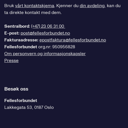
Bruk
vårt kontaktskjema
. Kjenner du
din avdeling
, kan du
ta direkte kontakt med dem.
Sentralbord
:
(+47) 23 06 31 00
E-post:
post@fellesforbundet.no
Fakturaadresse:
epostfaktura@fellesforbundet.no
Fellesforbundet
org.nr: 950956828
Om personvern og informasjonskapsler
Presse
Besøk oss
Fellesforbundet
Lakkegata 53, 0187 Oslo