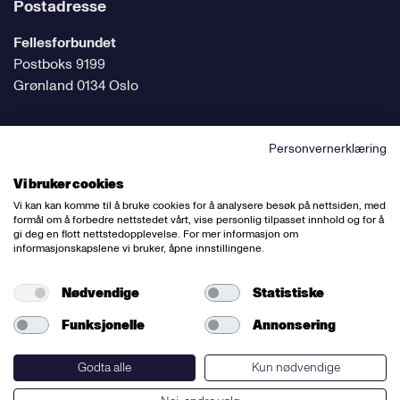
Postadresse
Fellesforbundet
Postboks 9199
Grønland 0134 Oslo
Personvernerklæring
Følg oss på sosiale medier
Vi bruker cookies
Vi kan kan komme til å bruke cookies for å analysere besøk på nettsiden, med
formål om å forbedre nettstedet vårt, vise personlig tilpasset innhold og for å
gi deg en flott nettstedopplevelse. For mer informasjon om
informasjonskapslene vi bruker, åpne innstillingene.
Ansvarlig redaktør:
Bettina Thorvik
Nettredaktør:
Willy Bergsnov
Nødvendige
Statistiske
Funksjonelle
Annonsering
Varsling og etiske retningslinjer
Redegjørelse etter åpenhetsloven
Godta alle
Kun nødvendige