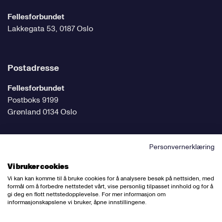
Fellesforbundet
Lakkegata 53, 0187 Oslo
Postadresse
Fellesforbundet
Postboks 9199
Grønland 0134 Oslo
Personvernerklæring
Følg oss på sosiale medier
Vi bruker cookies
Vi kan kan komme til å bruke cookies for å analysere besøk på nettsiden, med
formål om å forbedre nettstedet vårt, vise personlig tilpasset innhold og for å
gi deg en flott nettstedopplevelse. For mer informasjon om
informasjonskapslene vi bruker, åpne innstillingene.
Ansvarlig redaktør:
Bettina Thorvik