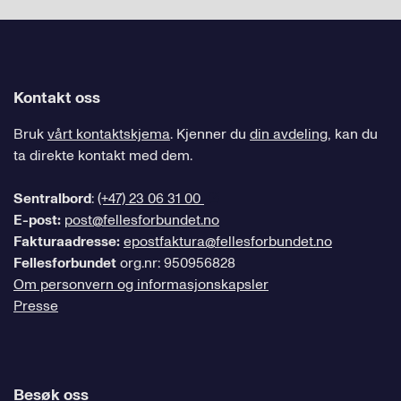
Kontakt oss
Bruk
vårt kontaktskjema
. Kjenner du
din avdeling
, kan du
ta direkte kontakt med dem.
Sentralbord
:
(+47) 23 06 31 00
E-post:
post@fellesforbundet.no
Fakturaadresse:
epostfaktura@fellesforbundet.no
Fellesforbundet
org.nr: 950956828
Om personvern og informasjonskapsler
Presse
Besøk oss