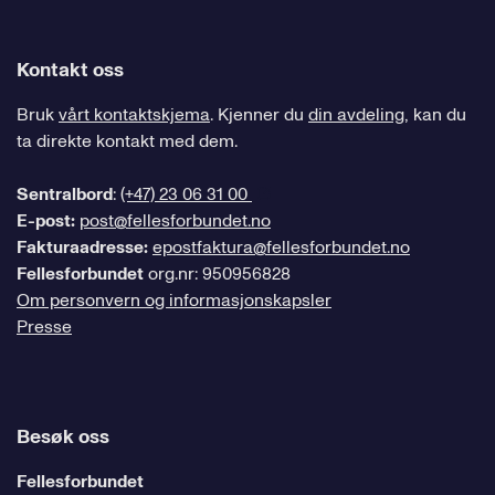
Kontakt oss
Bruk
vårt kontaktskjema
. Kjenner du
din avdeling
, kan du
ta direkte kontakt med dem.
Sentralbord
:
(+47) 23 06 31 00
E-post:
post@fellesforbundet.no
Fakturaadresse:
epostfaktura@fellesforbundet.no
Fellesforbundet
org.nr: 950956828
Om personvern og informasjonskapsler
Presse
Besøk oss
Fellesforbundet