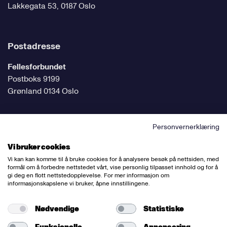
Lakkegata 53, 0187 Oslo
Postadresse
Fellesforbundet
Postboks 9199
Grønland 0134 Oslo
Personvernerklæring
Følg oss på sosiale medier
Vi bruker cookies
Vi kan kan komme til å bruke cookies for å analysere besøk på nettsiden, med
formål om å forbedre nettstedet vårt, vise personlig tilpasset innhold og for å
gi deg en flott nettstedopplevelse. For mer informasjon om
informasjonskapslene vi bruker, åpne innstillingene.
Ansvarlig redaktør:
Bettina Thorvik
Nettredaktør:
Willy Bergsnov
Nødvendige
Statistiske