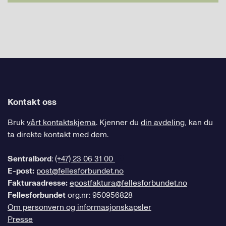
Kontakt oss
Bruk
vårt kontaktskjema
. Kjenner du
din avdeling
, kan du
ta direkte kontakt med dem.
Sentralbord
:
(+47) 23 06 31 00
E-post:
post@fellesforbundet.no
Fakturaadresse:
epostfaktura@fellesforbundet.no
Fellesforbundet
org.nr: 950956828
Om personvern og informasjonskapsler
Presse