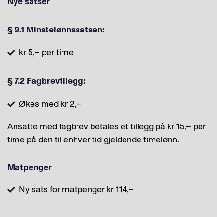
Nye satser
§ 9.1 Minstelønnssatsen:
kr 5,– per time
§ 7.2 Fagbrevtilegg:
Økes med kr 2,–
Ansatte med fagbrev betales et tillegg på kr 15,– per
time på den til enhver tid gjeldende timelønn.
Matpenger
Ny sats for matpenger kr 114,–