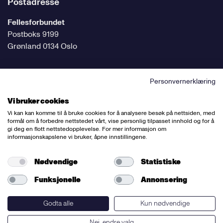
Postadresse
Fellesforbundet
Postboks 9199
Grønland 0134 Oslo
Personvernerklæring
Følg oss på sosiale medier
Vi bruker cookies
Vi kan kan komme til å bruke cookies for å analysere besøk på nettsiden, med
formål om å forbedre nettstedet vårt, vise personlig tilpasset innhold og for å
gi deg en flott nettstedopplevelse. For mer informasjon om
informasjonskapslene vi bruker, åpne innstillingene.
Ansvarlig redaktør:
Bettina Thorvik
Nettredaktør:
Willy Bergsnov
Nødvendige
Statistiske
Funksjonelle
Annonsering
Varsling og etiske retningslinjer
Redegjørelse etter åpenhetsloven
Godta alle
Kun nødvendige
Nei, endre valg