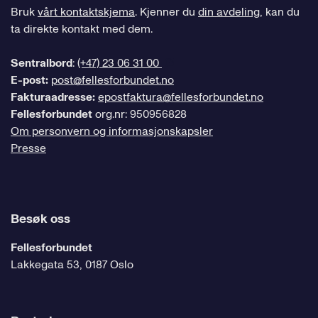
Bruk
vårt kontaktskjema
. Kjenner du
din avdeling
, kan du
ta direkte kontakt med dem.
Sentralbord
:
(+47) 23 06 31 00
E-post:
post@fellesforbundet.no
Fakturaadresse:
epostfaktura@fellesforbundet.no
Fellesforbundet
org.nr: 950956828
Om personvern og informasjonskapsler
Presse
Besøk oss
Fellesforbundet
Lakkegata 53, 0187 Oslo