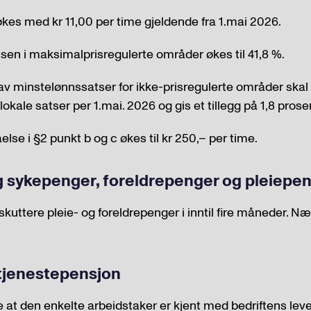
økes med kr 11,00 per time gjeldende fra 1.mai 2026.
en i maksimalprisregulerte områder økes til 41,8 %.
v minstelønnssatser for ikke-prisregulerte områder skal 
lokale satser per 1.mai. 2026 og gis et tillegg på 1,8 pros
else i §2 punkt b og c økes til kr 250,– per time.
g sykepenger, foreldrepenger og pleiepe
skuttere pleie- og foreldrepenger i inntil fire måneder. N
 tjenestepensjon
re at den enkelte arbeidstaker er kjent med bedriftens lev