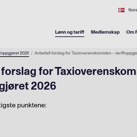
Nor
Lønn og tariff
Medlemskap
Om F
ffoppgjøret 2026
Anbefalt forslag for Taxioverenskomsten – tariffoppgj
 forslag for Taxioverenskom
pgjøret 2026
tigste punktene: