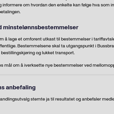
g informere om hvordan den enkelte kan følge hva som i
betalingen.
id minstelønnsbestemmelser
m å lage et omforent utkast til bestemmelser i tariffavtale
offentlige. Bestemmelsene skal ta utgangspunkt i Bussbr
stillingskjøring og lukket transport.
lles mål om å iverksette nye bestemmelser ved mellomopp
s anbefaling
andlingsutvalg stemte ja til resultatet og anbefaler me