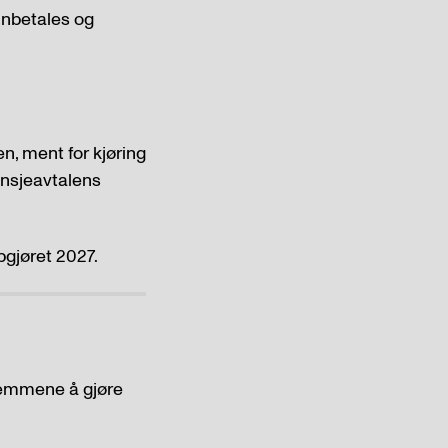
nnbetales og
n, ment for kjøring
ansjeavtalens
gjøret 2027.
dlemmene å gjøre