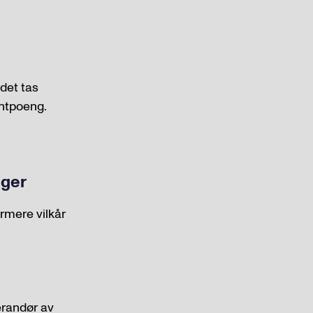
det tas
entpoeng.
nger
ærmere vilkår
erandør av