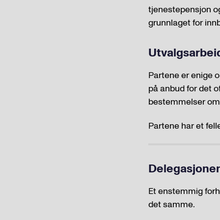
tjenestepensjon o
grunnlaget for inn
Utvalgsarbe
Partene er enige o
på anbud for det 
bestemmelser om be
Partene har et fe
Delegasjonen
Et enstemmig forh
det samme.