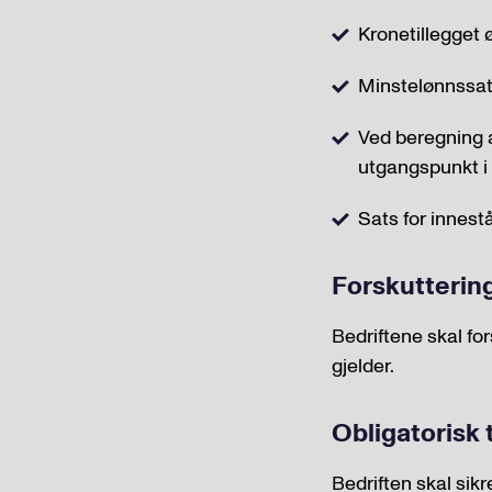
Kronetillegget 
Minstelønnssats
Ved beregning a
utgangspunkt i 
Sats for innestå
Forskutterin
Bedriftene skal for
gjelder.
Obligatorisk
Bedriften skal sik