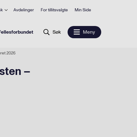
sk
Avdelinger
For tillitsvalgte
Min Side
ellesforbundet
Søk
Meny
øret 2026
sten –