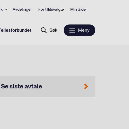
sk
Avdelinger
For tillitsvalgte
Min Side
ellesforbundet
Søk
Meny
Se siste avtale