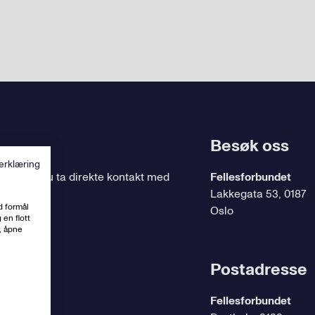
Besøk oss
erklæring
ing
, kan du ta direkte kontakt med
Fellesforbundet
Lakkegata 53, 0187
d formål
Oslo
 en flott
, åpne
t.no
Postadresse
Fellesforbundet