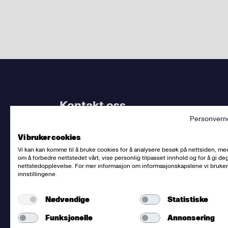
Kontakt oss
Personvern
Bruk
vårt kontaktskjema
. Kjenner du
din avdel
Vi bruker cookies
dem.
Vi kan kan komme til å bruke cookies for å analysere besøk på nettsiden, me
om å forbedre nettstedet vårt, vise personlig tilpasset innhold og for å gi deg
Sentralbord
:
(+47) 23 06 31 00
nettstedopplevelse. For mer informasjon om informasjonskapslene vi bruker
innstillingene.
E-post:
post@fellesforbundet.no
Fakturaadresse:
epostfaktura@fellesforbunde
Nødvendige
Statistiske
Fellesforbundet
org.nr: 950956828
Om personvern og informasjonskapsler
Funksjonelle
Annonsering
Presse