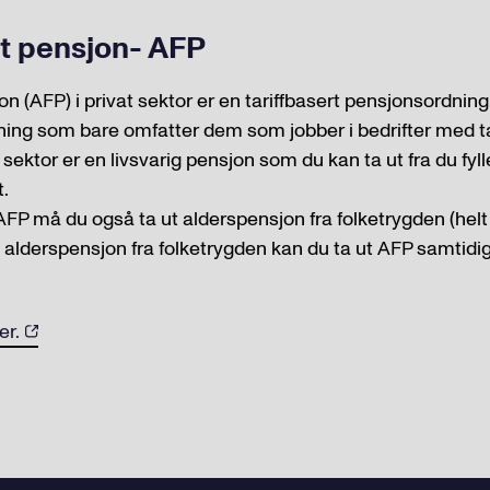
et pensjon- AFP
n (AFP) i privat sektor er en tariffbasert pensjonsordning.
ing som bare omfatter dem som jobber i bedrifter med ta
t sektor er en livsvarig pensjon som du kan ta ut fra du fyl
t.
FP må du også ta ut alderspensjon fra folketrygden (helt e
derspensjon fra folketrygden kan du ta ut AFP samtidig
er.