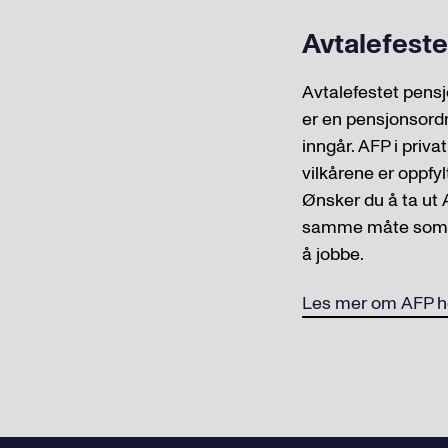
Avtalefest
Avtalefestet pensjo
er en pensjonsordn
inngår. AFP i priva
vilkårene er oppfyl
Ønsker du å ta ut A
samme måte som al
å jobbe.
Les mer om AFP h