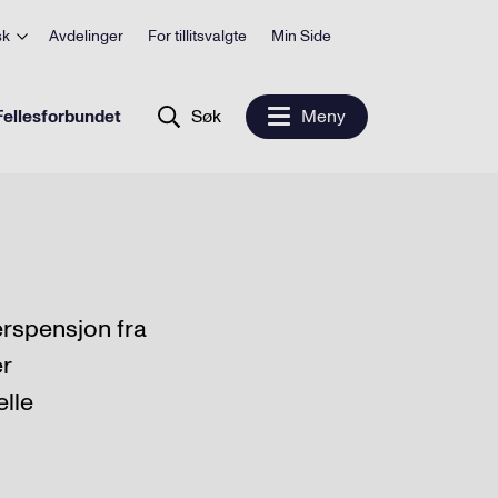
sk
Avdelinger
For tillitsvalgte
Min Side
ellesforbundet
Søk
Meny
derspensjon fra
er
elle