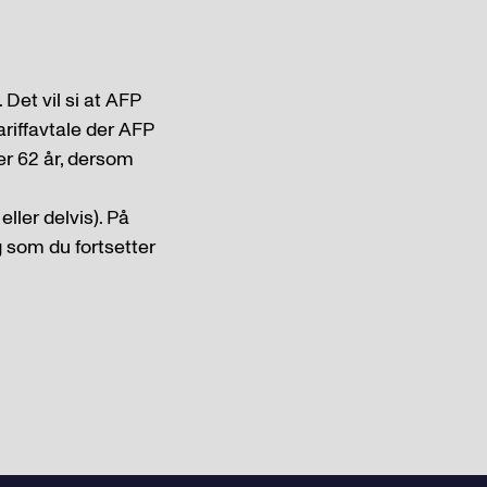
 Det vil si at AFP
riffavtale der AFP
ler 62 år, dersom
ller delvis). På
 som du fortsetter