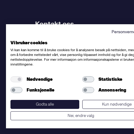
Kontakt oss
Personvern
Bruk
vårt kontaktskjema
. Kjenner du
din avdel
Vi bruker cookies
dem.
Vi kan kan komme til å bruke cookies for å analysere besøk på nettsiden, me
om å forbedre nettstedet vårt, vise personlig tilpasset innhold og for å gi deg
Sentralbord
:
(+47) 23 06 31 00
nettstedopplevelse. For mer informasjon om informasjonskapslene vi bruker
innstillingene.
E-post:
post@fellesforbundet.no
Fakturaadresse:
epostfaktura@fellesforbunde
Nødvendige
Statistiske
Fellesforbundet
org.nr: 950956828
Om personvern og informasjonskapsler
Funksjonelle
Annonsering
Presse
Godta alle
Kun nødvendige
Nei, endre valg