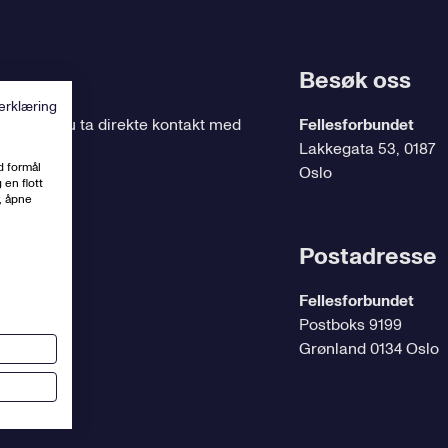
Besøk oss
erklæring
ing
, kan du ta direkte kontakt med
Fellesforbundet
Lakkegata 53, 0187
d formål
Oslo
 en flott
, åpne
t.no
Postadresse
Fellesforbundet
Postboks 9199
Grønland 0134 Oslo