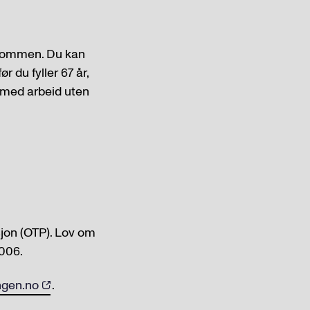
erdommen. Du kan
r du fyller 67 år,
n med arbeid uten
sjon (OTP). Lov om
2006.
ngen.no
.