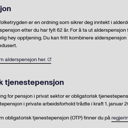
jon
folketrygden er en ordning som sikrer deg inntekt i ald
spensjon etter du har fylt 62 år. For å ta ut alderspensjon fø
elig høy opptjening. Du kan fritt kombinere alderspensjo
edusert.
m alderspensjon her.
k tjenestepensjon
ing for pensjon i privat sektor er obligatorisk tjenestepen
tepensjon i private arbeidsforhold trådte i kraft 1. januar 
m obligatorisk tjenestepensjon (OTP) finner du på
regjeri