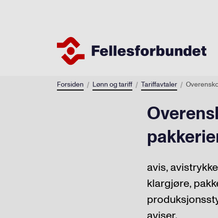
Forsiden
Lønn og tariff
Tariffavtaler
Overenskom
Overensk
pakkerie
avis, avistrykke
klargjøre, pak
produksjonssty
aviser.