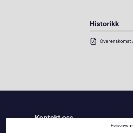
Historikk
Overenskomst av
Kontakt oss
Personvern
Bruk
vårt kontaktskjema
. Kjenner du
din avdel