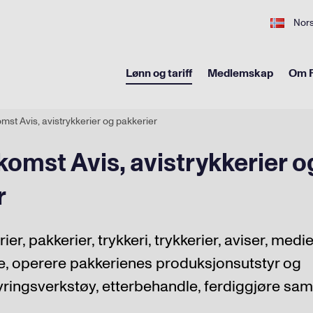
Nor
Lønn og tariff
Medlemskap
Om F
st Avis, avistrykkerier og pakkerier
omst Avis, avistrykkerier o
r
rier, pakkerier, trykkeri, trykkerier, aviser, medi
ke, operere pakkerienes produksjonsutstyr og
ringsverkstøy, etterbehandle, ferdiggjøre sam