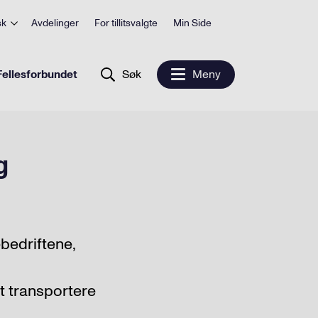
sk
Avdelinger
For tillitsvalgte
Min Side
ellesforbundet
Søk
Meny
g
ebedriftene,
t transportere