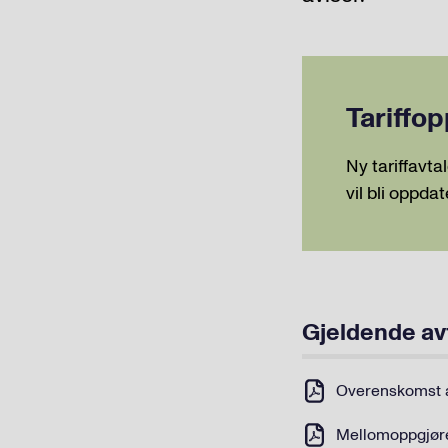
Tariffo
Ny tariffav
vil bli oppda
Gjeldende av
Overenskomst av
Mellomoppgjøret