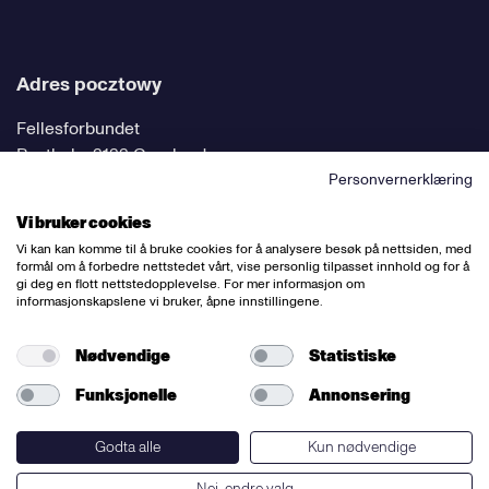
Adres pocztowy
Fellesforbundet
Postboks 9199 Grønland
0134 Oslo
Personvernerklæring
Vi bruker cookies
Vi kan kan komme til å bruke cookies for å analysere besøk på nettsiden, med
formål om å forbedre nettstedet vårt, vise personlig tilpasset innhold og for å
gi deg en flott nettstedopplevelse. For mer informasjon om
Śledź nas w mediach społecznościowych
informasjonskapslene vi bruker, åpne innstillingene.
Nødvendige
Statistiske
Funksjonelle
Annonsering
Chief editor:
Bettina Thorvik
Web editor:
Willy Bergsnov
Godta alle
Kun nødvendige
Nei, endre valg