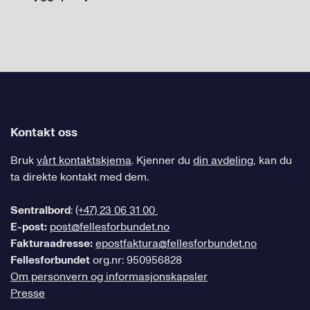
Kontakt oss
Bruk
vårt kontaktskjema
. Kjenner du
din avdeling
, kan du
ta direkte kontakt med dem.
Sentralbord
:
(+47) 23 06 31 00
E-post:
post@fellesforbundet.no
Fakturaadresse:
epostfaktura@fellesforbundet.no
Fellesforbundet
org.nr: 950956828
Om personvern og informasjonskapsler
Presse