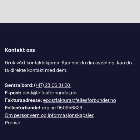
Kontakt oss
Bruk
vårt kontaktskjema
. Kjenner du
din avdeling
, kan du
ta direkte kontakt med dem.
Sentralbord
:
(+47) 23 06 31 00
E-post:
post@fellesforbundet.no
Fakturaadresse:
epostfaktura@fellesforbundet.no
Fellesforbundet
org.nr: 950956828
Om personvern og informasjonskapsler
Presse