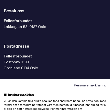
Besøk oss
Fellesforbundet
Lakkegata 53, 0187 Oslo
Postadresse
Fellesforbundet
Postboks 9199
Grønland 0134 Oslo
Personvernerklæring
Følg oss på sosiale medier
Vi bruker cookies
Vi kan kan komme til å bruke cookies for å analysere besøk på nettsiden, med
formål om å forbedre nettstedet vårt, vise personlig tilpasset innhold og for å
gi deg en flott nettstedopplevelse. For mer informasjon om