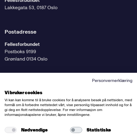
Fellesforbundet
Lakkegata 53, 0187 Oslo
Postadresse
Fellesforbundet
Postboks 9199
Grønland 0134 Oslo
Personvernerklæring
Følg oss på sosiale medier
Vi bruker cookies
Vi kan kan komme til å bruke cookies for å analysere besøk på nettsiden, med
formål om å forbedre nettstedet vårt, vise personlig tilpasset innhold og for å
gi deg en flott nettstedopplevelse. For mer informasjon om
informasjonskapslene vi bruker, åpne innstillingene.
Ansvarlig redaktør:
Bettina Thorvik
Nettredaktør:
Willy Bergsnov
Nødvendige
Statistiske