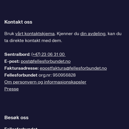
Kontakt oss
Bruk
vårt kontaktskjema
. Kjenner du
din avdeling
, kan du
ta direkte kontakt med dem.
Sentralbord
:
(+47) 23 06 31 00
E-post:
post@fellesforbundet.no
Fakturaadresse:
epostfaktura@fellesforbundet.no
Fellesforbundet
org.nr: 950956828
Om personvern og informasjonskapsler
Presse
Besøk oss