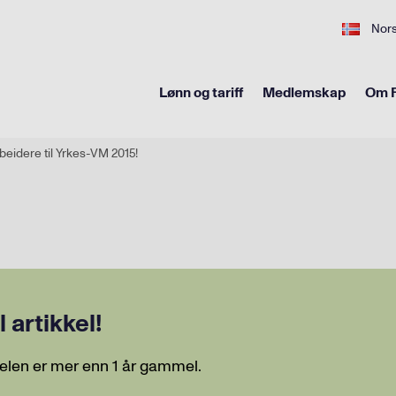
Nor
Lønn og tariff
Medlemskap
Om F
beidere til Yrkes-VM 2015!
artikkel!
elen er mer enn 1 år gammel.