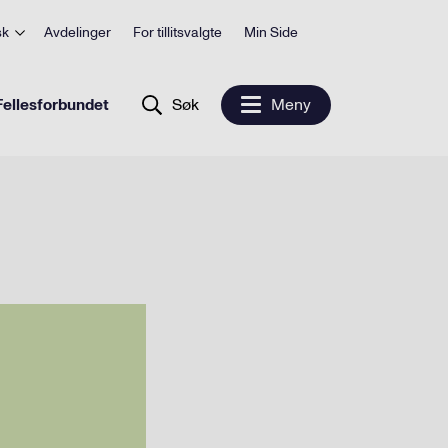
sk
Avdelinger
For tillitsvalgte
Min Side
ellesforbundet
Søk
Meny