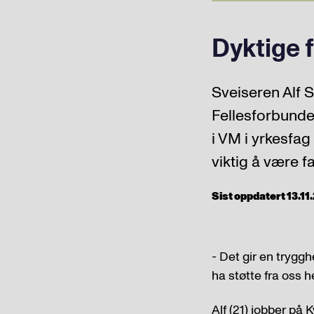
Dyktige 
Sveiseren Alf
Fellesforbundet
i VM i yrkesfag
viktig å være f
Sist oppdatert 13.11.2
- Det gir en trygg
ha støtte fra oss 
Alf (21) jobber på 