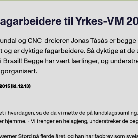
fagarbeidere til Yrkes-VM 20
 Sundal og CNC-dreieren Jonas Tåsås er begg
 og er dyktige fagarbeidere. Så dyktige at de 
 i Brasil! Begge har vært lærlinger, og understre
agorganisert.
015 (kl. 12.13)
het i hverdagen, sa de da vi møtte de på landslagssamling.
her hjemme. - Vi trenger en heiagjeng, understreker de be
Kværner Stord på fjerde året, og han har fagbrev som sveiser