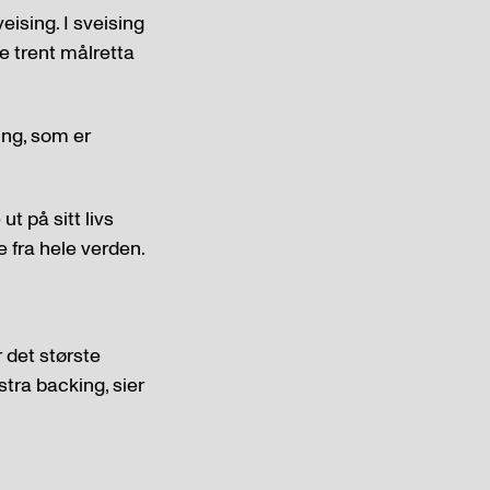
eising. I sveising
te trent målretta
ng, som er
t på sitt livs
e fra hele verden.
r det største
tra backing, sier