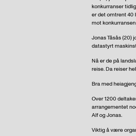
konkurranser tidli
er det omtrent 40 l
mot konkurransen
Jonas Tåsås (20) 
datastyrt maskinst
Nå er de på landsl
reise. Da reiser he
Bra med heiagjeng
Over 1200 deltakere
arrangementet noen
Alf og Jonas.
Viktig å være organ