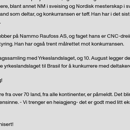
gere, blant annet NM i sveising og Nordisk mesterskap i sv
and som deltar, og konkurransen er tøff. Han har i det sis
.
jobber på Nammo Raufoss AS, og faget hans er CNC-dreii
yring. Han har også trent målrettet mot konkurransen.
agssamling med Yrkeslandslaget, og 10. August legger de u
le yrkeslandslaget til Brasil for å kunkurrere med deltaker
!
 fra over 70 land, fra alle kontinenter, er påmeldt. Det bli
sinne. - Vi trenger en heiagjeng- det er godt med litt eks
isert!