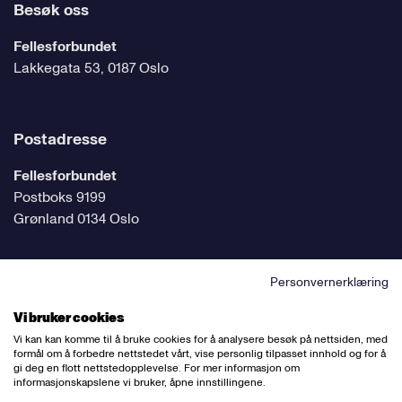
Besøk oss
Fellesforbundet
Lakkegata 53, 0187 Oslo
Postadresse
Fellesforbundet
Postboks 9199
Grønland 0134 Oslo
Personvernerklæring
Følg oss på sosiale medier
Vi bruker cookies
Vi kan kan komme til å bruke cookies for å analysere besøk på nettsiden, med
formål om å forbedre nettstedet vårt, vise personlig tilpasset innhold og for å
gi deg en flott nettstedopplevelse. For mer informasjon om
informasjonskapslene vi bruker, åpne innstillingene.
Ansvarlig redaktør:
Bettina Thorvik