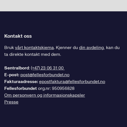
Kontakt oss
Bruk
vårt kontaktskjema
. Kjenner du
din avdeling
, kan du
ta direkte kontakt med dem.
Sentralbord
:
(+47) 23 06 31 00
E-post:
post@fellesforbundet.no
Fakturaadresse:
epostfaktura@fellesforbundet.no
Fellesforbundet
org.nr: 950956828
Om personvern og informasjonskapsler
Presse