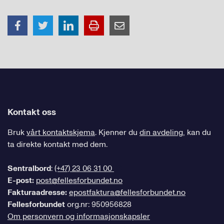
Kontakt oss
Bruk
vårt kontaktskjema
. Kjenner du
din avdeling
, kan du
ta direkte kontakt med dem.
Sentralbord
:
(+47) 23 06 31 00
E-post:
post@fellesforbundet.no
Fakturaadresse:
epostfaktura@fellesforbundet.no
Fellesforbundet
org.nr: 950956828
Om personvern og informasjonskapsler