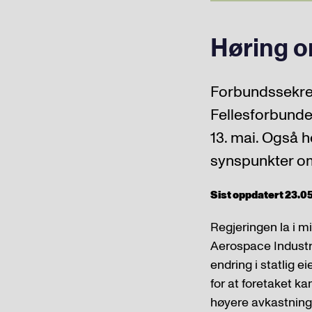
Høring 
Forbundssekre
Fellesforbunde
13. mai. Også h
synspunkter o
Sist oppdatert 23.05.
Regjeringen la i m
Aerospace Industri
endring i statlig e
for at foretaket k
høyere avkastning 