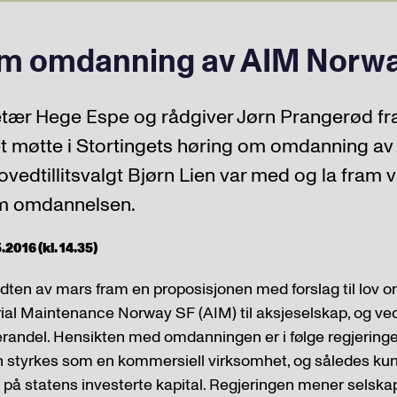
om omdanning av AIM Norw
tær Hege Espe og rådgiver Jørn Prangerød fr
t møtte i Stortingets høring om omdanning a
ovedtillitsvalgt Bjørn Lien var med og la fram 
m omdannelsen.
2016 (kl. 14.35)
idten av mars fram en proposisjonen med forslag til lov
al Maintenance Norway SF (AIM) til aksjeselskap, og ved
ierandel. Hensikten med omdanningen er i følge regjeringen
an styrkes som en kommersiell virksomhet, og således kunn
på statens investerte kapital. Regjeringen mener selskap