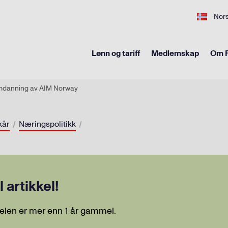
Nor
Lønn og tariff
Medlemskap
Om F
mdanning av AIM Norway
kår
Næringspolitikk
artikkel!
elen er mer enn 1 år gammel.