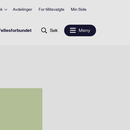
sk
Avdelinger
For tillitsvalgte
Min Side
ellesforbundet
Søk
Meny