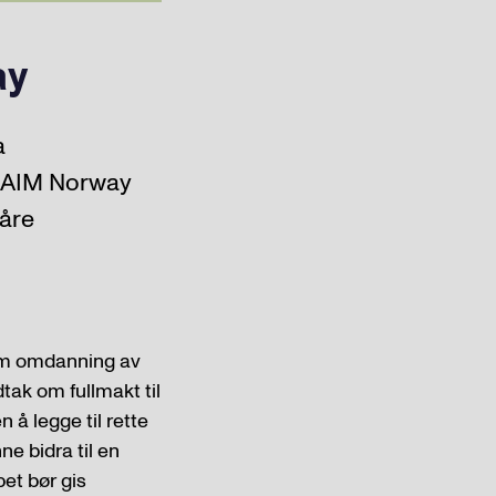
ay
a
v AIM Norway
våre
 om omdanning av
tak om fullmakt til
 å legge til rette
e bidra til en
et bør gis