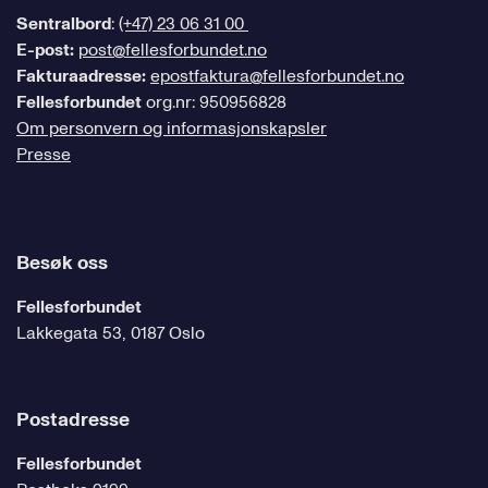
Sentralbord
:
(+47) 23 06 31 00
E-post:
post@fellesforbundet.no
Fakturaadresse:
epostfaktura@fellesforbundet.no
Fellesforbundet
org.nr: 950956828
Om personvern og informasjonskapsler
Presse
Besøk oss
Fellesforbundet
Lakkegata 53, 0187 Oslo
Postadresse
Fellesforbundet