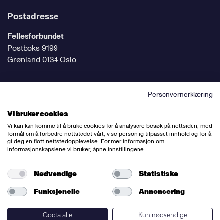
Postadresse
Fellesforbundet
Postboks 9199
Grønland 0134 Oslo
Personvernerklæring
Følg oss på sosiale medier
Vi bruker cookies
Vi kan kan komme til å bruke cookies for å analysere besøk på nettsiden, med
formål om å forbedre nettstedet vårt, vise personlig tilpasset innhold og for å
gi deg en flott nettstedopplevelse. For mer informasjon om
informasjonskapslene vi bruker, åpne innstillingene.
Ansvarlig redaktør:
Bettina Thorvik
Nettredaktør:
Willy Bergsnov
Nødvendige
Statistiske
Funksjonelle
Annonsering
Varsling og etiske retningslinjer
Redegjørelse etter åpenhetsloven
Godta alle
Kun nødvendige