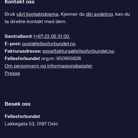
Kontakt oss
Bruk
vårt kontaktskjema
. Kjenner du
din avdeling
, kan du
ta direkte kontakt med dem.
Sentralbord
:
(+47) 23 06 31 00
E-post:
post@fellesforbundet.no
Fakturaadresse:
epostfaktura@fellesforbundet.no
Fellesforbundet
org.nr: 950956828
Om personvern og informasjonskapsler
Presse
Besøk oss
Fellesforbundet
Lakkegata 53, 0187 Oslo