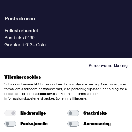
Postadresse
Fellesforbundet
Postboks 9199
Grønland 0134 Oslo
Personvernerklæring
Følg oss på sosiale medier
Vi bruker cookies
Vi kan kan komme til å bruke cookies for å analysere besøk på nettsiden, med
formål om å forbedre nettstedet vårt, vise personlig tilpasset innhold og for å
gi deg en flott nettstedopplevelse. For mer informasjon om
informasjonskapslene vi bruker, åpne innstillingene.
Ansvarlig redaktør:
Bettina Thorvik
Nettredaktør:
Willy Bergsnov
Nødvendige
Statistiske
Funksjonelle
Annonsering
Varsling og etiske retningslinjer