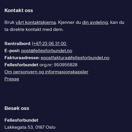
Kontakt oss
Bruk
vårt kontaktskjema
. Kjenner du
din avdeling
, kan du
ta direkte kontakt med dem.
Sentralbord
:
(+47) 23 06 31 00
E-post:
post@fellesforbundet.no
Fakturaadresse:
epostfaktura@fellesforbundet.no
Fellesforbundet
org.nr: 950956828
Om personvern og informasjonskapsler
Presse
Besøk oss
Fellesforbundet
Lakkegata 53, 0187 Oslo