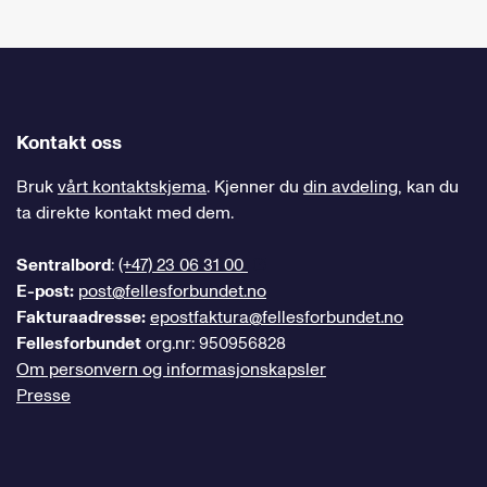
Kontakt oss
Bruk
vårt kontaktskjema
. Kjenner du
din avdeling
, kan du
ta direkte kontakt med dem.
Sentralbord
:
(+47) 23 06 31 00
E-post:
post@fellesforbundet.no
Fakturaadresse:
epostfaktura@fellesforbundet.no
Fellesforbundet
org.nr: 950956828
Om personvern og informasjonskapsler
Presse