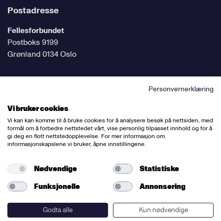
Postadresse
Fellesforbundet
Postboks 9199
Grønland 0134 Oslo
Personvernerklæring
Følg oss på sosiale medier
Vi bruker cookies
Vi kan kan komme til å bruke cookies for å analysere besøk på nettsiden, med
formål om å forbedre nettstedet vårt, vise personlig tilpasset innhold og for å
gi deg en flott nettstedopplevelse. For mer informasjon om
informasjonskapslene vi bruker, åpne innstillingene.
Ansvarlig redaktør:
Bettina Thorvik
Nettredaktør:
Willy Bergsnov
Nødvendige
Statistiske
Funksjonelle
Annonsering
Varsling og etiske retningslinjer
Redegjørelse etter åpenhetsloven
Godta alle
Kun nødvendige