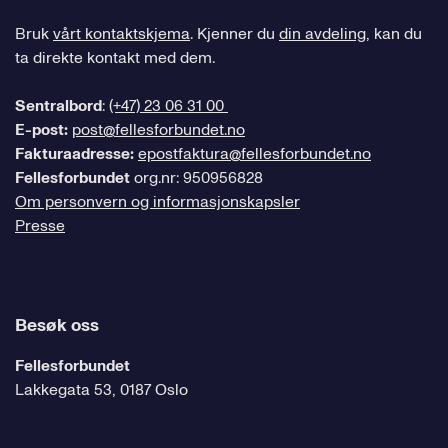
Bruk
vårt kontaktskjema
. Kjenner du
din avdeling
, kan du
ta direkte kontakt med dem.
Sentralbord
:
(+47) 23 06 31 00
E-post:
post@fellesforbundet.no
Fakturaadresse:
epostfaktura@fellesforbundet.no
Fellesforbundet
org.nr: 950956828
Om personvern og informasjonskapsler
Presse
Besøk oss
Fellesforbundet
Lakkegata 53, 0187 Oslo