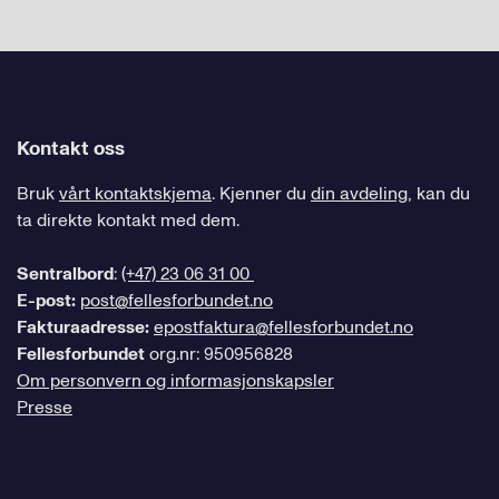
Kontakt oss
Bruk
vårt kontaktskjema
. Kjenner du
din avdeling
, kan du
ta direkte kontakt med dem.
Sentralbord
:
(+47) 23 06 31 00
E-post:
post@fellesforbundet.no
Fakturaadresse:
epostfaktura@fellesforbundet.no
Fellesforbundet
org.nr: 950956828
Om personvern og informasjonskapsler
Presse