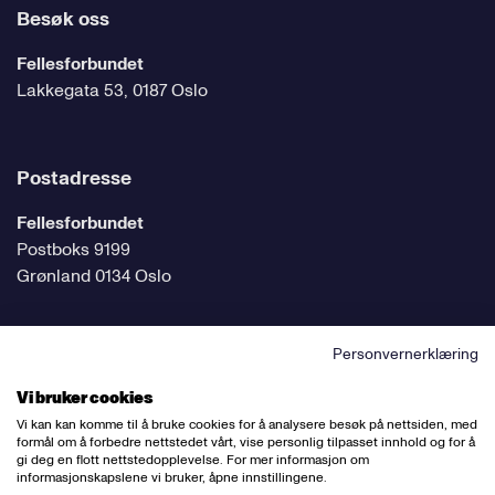
Besøk oss
Fellesforbundet
Lakkegata 53, 0187 Oslo
Postadresse
Fellesforbundet
Postboks 9199
Grønland 0134 Oslo
Personvernerklæring
Følg oss på sosiale medier
Vi bruker cookies
Vi kan kan komme til å bruke cookies for å analysere besøk på nettsiden, med
formål om å forbedre nettstedet vårt, vise personlig tilpasset innhold og for å
gi deg en flott nettstedopplevelse. For mer informasjon om
informasjonskapslene vi bruker, åpne innstillingene.