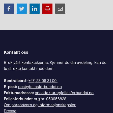
Kontakt oss
Bruk
vårt kontaktskjema
. Kjenner du
din avdeling
, kan du
ta direkte kontakt med dem.
Sentralbord
:
(+47) 23 06 31 00
E-post:
post@fellesforbundet.no
Fakturaadresse:
epostfaktura@fellesforbundet.no
Fellesforbundet
org.nr: 950956828
Om personvern og informasjonskapsler
Presse