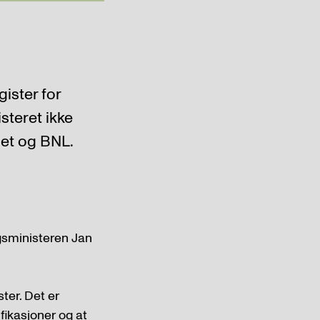
gister for
steret ikke
det og BNL.
gsministeren Jan
ster. Det er
ifikasjoner og at