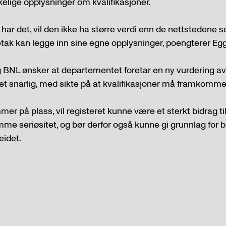
kelige opplysninger om kvalifikasjoner.
har det, vil den ikke ha større verdi enn de nettstedene s
etak kan legge inn sine egne opplysninger, poengterer E
g BNL ønsker at departementet foretar en ny vurdering av
ret snarlig, med sikte på at kvalifikasjoner må framkomme
r på plass, vil registeret kunne være et sterkt bidrag t
mme seriøsitet, og bør derfor også kunne gi grunnlag for b
eidet.