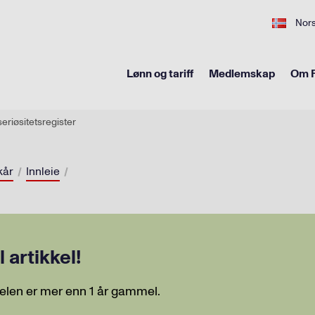
Nor
Lønn og tariff
Medlemskap
Om F
eriøsitetsregister
kår
Innleie
artikkel!
elen er mer enn 1 år gammel.