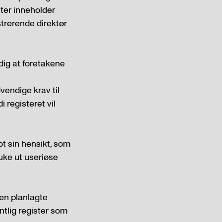
ster inneholder
strerende direktør
dig at foretakene
dvendige krav til
 registeret vil
t sin hensikt, som
 luke ut useriøse
den planlagte
entlig register som