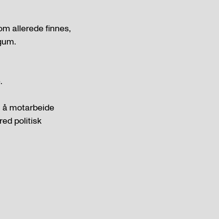
om allerede finnes,
ggum.
.
il å motarbeide
red politisk