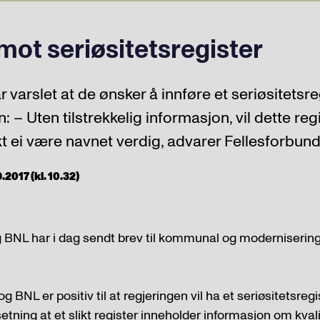
mot seriøsitetsregister
 varslet at de ønsker å innføre et seriøsitetsre
– Uten tilstrekkelig informasjon, vil dette regi
kt ei være navnet verdig, advarer Fellesforbun
2017 (kl. 10.32)
g BNL har i dag sendt brev til kommunal og moderniserin
g BNL er positiv til at regjeringen vil ha et seriøsitetsregi
setning at et slikt register inneholder informasjon om kval