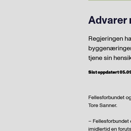
Advarer 
Regjeringen har
byggenæringen: 
tjene sin hensi
Sist oppdatert 05.09.
Fellesforbundet o
Tore Sanner.
– Fellesforbundet o
imidlertid en forut