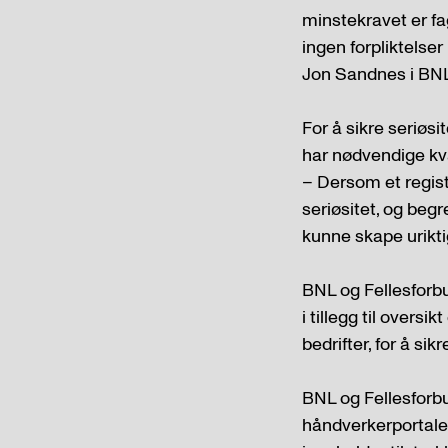
minstekravet er fa
ingen forpliktelse
Jon Sandnes i BNL 
For å sikre seriøs
har nødvendige kval
– Dersom et register
seriøsitet, og begr
kunne skape urikti
BNL og Fellesforbu
i tillegg til oversi
bedrifter, for å sik
BNL og Fellesforbun
håndverkerportalen 