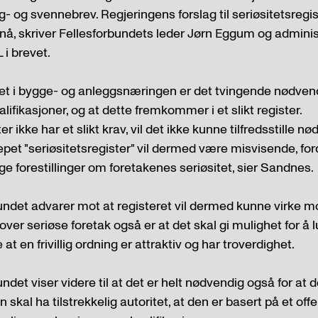
g- og svennebrev. Regjeringens forslag til seriøsitetsregi
r nå, skriver Fellesforbundets leder Jørn Eggum og admini
i brevet.
itet i bygge- og anleggsnæringen er det tvingende nødven
ifikasjoner, og at dette fremkommer i et slikt register.
 ikke har et slikt krav, vil det ikke kunne tilfredsstille nø
epet "seriøsitetsregister" vil dermed være misvisende, fordi
ge forestillinger om foretakenes seriøsitet, sier Sandnes.
ndet advarer mot at registeret vil dermed kunne virke mo
kt over seriøse foretak også er at det skal gi mulighet for å
re at en frivillig ordning er attraktiv og har troverdighet.
det viser videre til at det er helt nødvendig også for at 
skal ha tilstrekkelig autoritet, at den er basert på et off