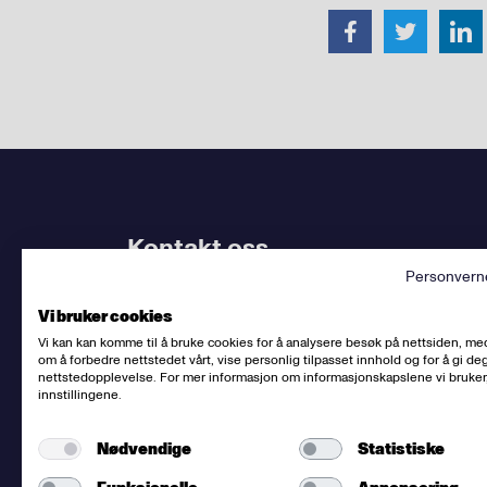
Kontakt oss
Personvern
Bruk
vårt kontaktskjema
. Kjenner du
din avdel
Vi bruker cookies
dem.
Vi kan kan komme til å bruke cookies for å analysere besøk på nettsiden, me
om å forbedre nettstedet vårt, vise personlig tilpasset innhold og for å gi deg
Sentralbord
:
(+47) 23 06 31 00
nettstedopplevelse. For mer informasjon om informasjonskapslene vi bruker
innstillingene.
E-post:
post@fellesforbundet.no
Fakturaadresse:
epostfaktura@fellesforbunde
Nødvendige
Statistiske
Fellesforbundet
org.nr: 950956828
Om personvern og informasjonskapsler