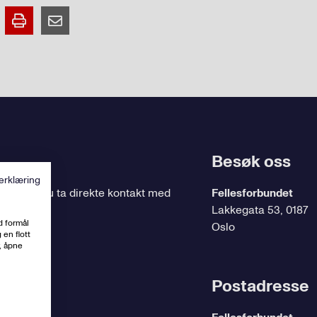
Besøk oss
erklæring
ing
, kan du ta direkte kontakt med
Fellesforbundet
Lakkegata 53, 0187
d formål
Oslo
 en flott
, åpne
t.no
Postadresse