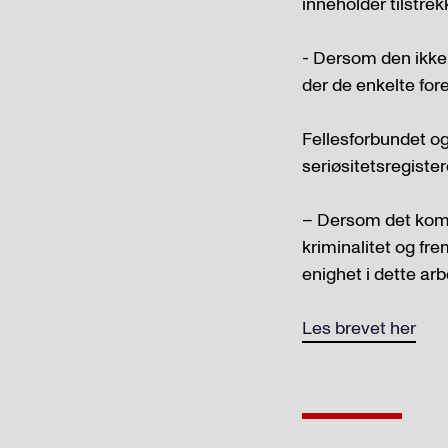
inneholder tilstrek
- Dersom den ikke 
der de enkelte for
Fellesforbundet o
seriøsitetsregiste
– Dersom det komme
kriminalitet og fre
enighet i dette arb
Les brevet her