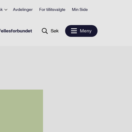
sk
Avdelinger
For tillitsvalgte
Min Side
ellesforbundet
Søk
Meny