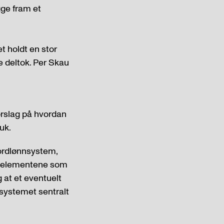
gge fram et
t holdt en stor
 deltok. Per Skau
rslag på hvordan
uk.
kordlønnsystem,
 de elementene som
 at et eventuelt
nsystemet sentralt