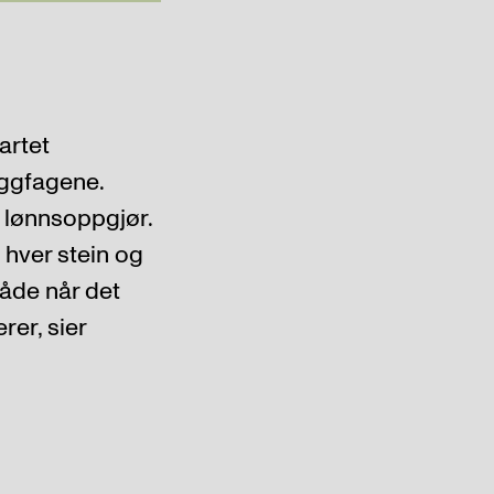
artet
yggfagene.
s lønnsoppgjør.
n hver stein og
 både når det
er, sier