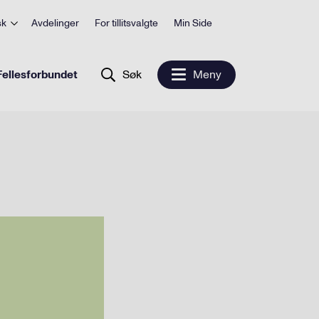
sk
Avdelinger
For tillitsvalgte
Min Side
ellesforbundet
Søk
Meny