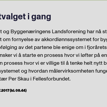
valget i gang
t og Byggenæringens Landsforening har nå st
t om fornyelse av akkordlønnssystemet for b
følging av det partene ble enige om i fjoråret
ønsker vi å starte en prosess hvor vi løfter på e
n prosess hvor vi er villige til å tenke helt nytt
systemet og hvordan målervirksomheten funger
ær Per Skau i Fellesforbundet.
2017 (kl. 08.44)