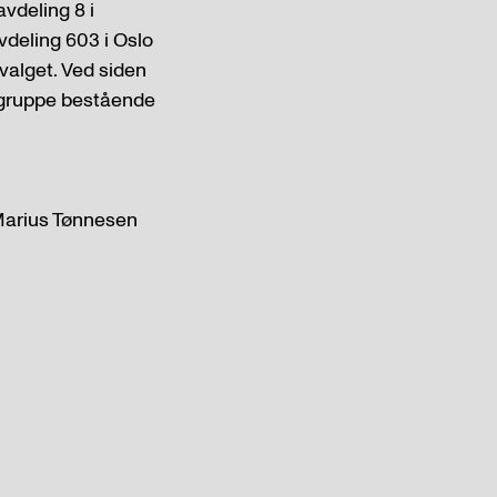
vdeling 8 i
vdeling 603 i Oslo
valget. Ved siden
segruppe bestående
 Marius Tønnesen