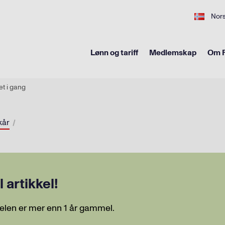
Nor
Lønn og tariff
Medlemskap
Om F
t i gang
kår
artikkel!
elen er mer enn 1 år gammel.