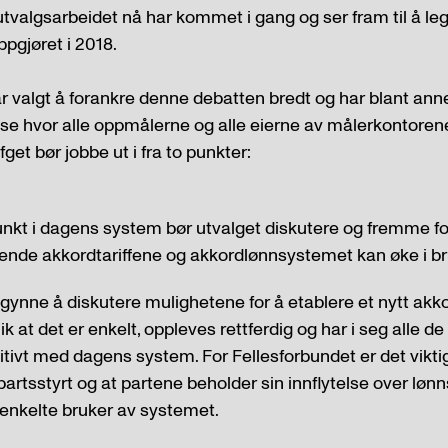
 utvalgsarbeidet nå har kommet i gang og ser fram til å le
ppgjøret i 2018.
r valgt å forankre denne debatten bredt og har blant anne
e hvor alle oppmålerne og alle eierne av målerkontorene
fget bør jobbe ut i fra to punkter:
kt i dagens system bør utvalget diskutere og fremme fo
ende akkordtariffene og akkordlønnsystemet kan øke i br
gynne å diskutere mulighetene for å etablere et nytt ak
ik at det er enkelt, oppleves rettferdig og har i seg alle
itivt med dagens system. For Fellesforbundet er det viktig
partsstyrt og at partene beholder sin innflytelse over løn
enkelte bruker av systemet.