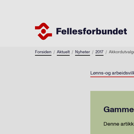
Forsiden
Aktuelt
Nyheter
2017
Akkordutvalge
Lønns-og arbeidsvil
Gammel 
Denne artikk