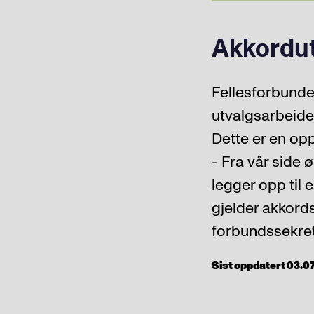
Akkordut
Fellesforbunde
utvalgsarbeide
Dette er en opp
- Fra vår side 
legger opp til e
gjelder akkord
forbundssekret
Sist oppdatert 03.07.