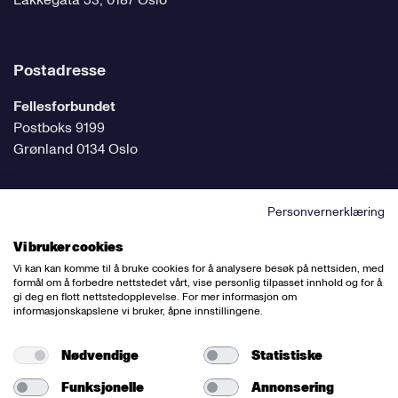
Lakkegata 53, 0187 Oslo
Postadresse
Fellesforbundet
Postboks 9199
Grønland 0134 Oslo
Personvernerklæring
Følg oss på sosiale medier
Vi bruker cookies
Vi kan kan komme til å bruke cookies for å analysere besøk på nettsiden, med
formål om å forbedre nettstedet vårt, vise personlig tilpasset innhold og for å
gi deg en flott nettstedopplevelse. For mer informasjon om
informasjonskapslene vi bruker, åpne innstillingene.
Ansvarlig redaktør:
Bettina Thorvik
Nettredaktør:
Willy Bergsnov
Nødvendige
Statistiske
Funksjonelle
Annonsering
Varsling og etiske retningslinjer