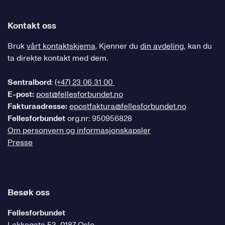
Kontakt oss
Bruk
vårt kontaktskjema
. Kjenner du
din avdeling
, kan du
ta direkte kontakt med dem.
Sentralbord
:
(+47) 23 06 31 00
E-post:
post@fellesforbundet.no
Fakturaadresse:
epostfaktura@fellesforbundet.no
Fellesforbundet
org.nr: 950956828
Om personvern og informasjonskapsler
Presse
Besøk oss
Fellesforbundet