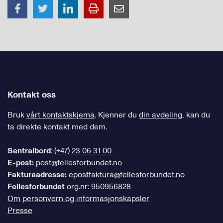
Kontakt oss
Bruk
vårt kontaktskjema
. Kjenner du
din avdeling
, kan du
ta direkte kontakt med dem.
Sentralbord
:
(+47) 23 06 31 00
E-post:
post@fellesforbundet.no
Fakturaadresse:
epostfaktura@fellesforbundet.no
Fellesforbundet
org.nr: 950956828
Om personvern og informasjonskapsler
Presse