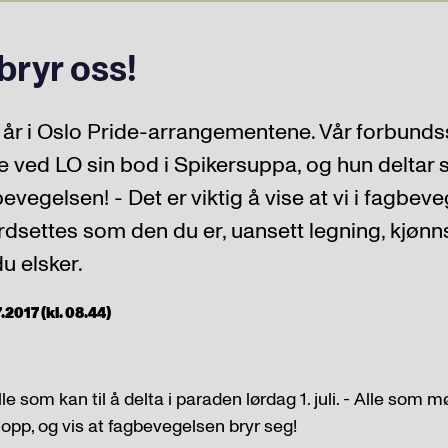
 bryr oss!
 i år i Oslo Pride-arrangementene. Vår forbun
ede ved LO sin bod i Spikersuppa, og hun delt
vegelsen! - Det er viktig å vise at vi i fagbev
rdsettes som den du er, uansett legning, kjønn
u elsker.
2017 (kl. 08.44)
e som kan til å delta i paraden lørdag 1. juli. - Alle som mø
 opp, og vis at fagbevegelsen bryr seg!