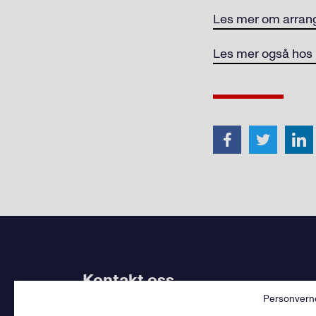
Les mer om arran
Les mer også hos
Kontakt oss
Personvern
Bruk
vårt kontaktskjema
. Kjenner du
din avdel