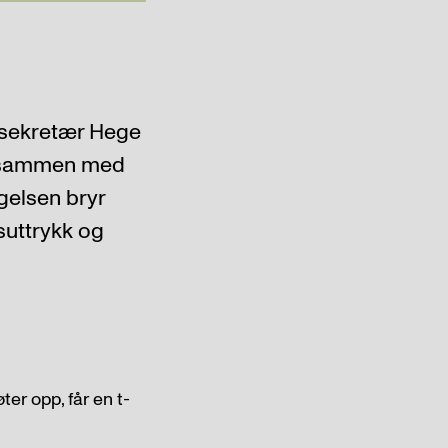
dssekretær Hege
ar sammen med
egelsen bryr
suttrykk og
ter opp, får en t-