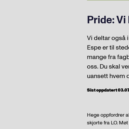
Pride: Vi
Vi deltar også
Espe er til st
mange fra fagbe
oss. Du skal ve
uansett hvem d
Sist oppdatert 03.07.
Hege oppfordrer all
skjorte fra LO. Møt