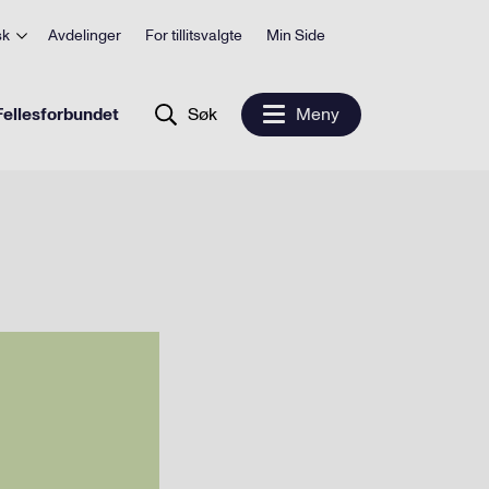
sk
Avdelinger
For tillitsvalgte
Min Side
ellesforbundet
Søk
Meny