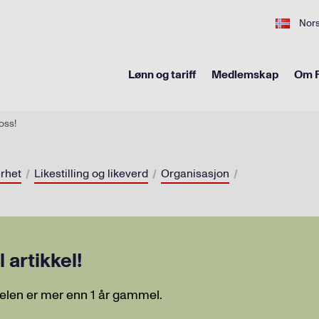
Nor
Lønn og tariff
Medlemskap
Om F
 oss!
erhet
Likestilling og likeverd
Organisasjon
artikkel!
elen er mer enn 1 år gammel.