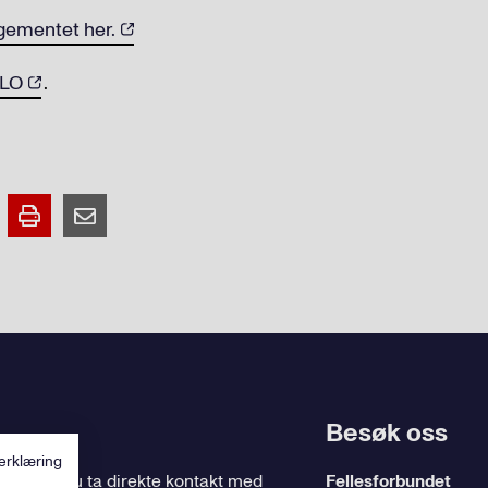
gementet her.
 LO
.
Besøk oss
erklæring
ing
, kan du ta direkte kontakt med
Fellesforbundet