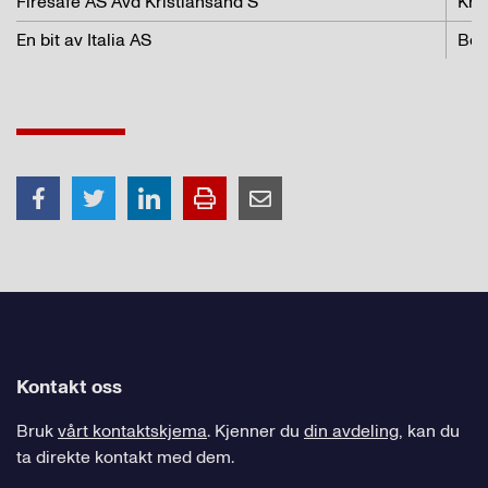
Firesafe AS Avd Kristiansand S
Kri
En bit av Italia AS
Ber
Kontakt oss
Bruk
vårt kontaktskjema
. Kjenner du
din avdeling
, kan du
ta direkte kontakt med dem.