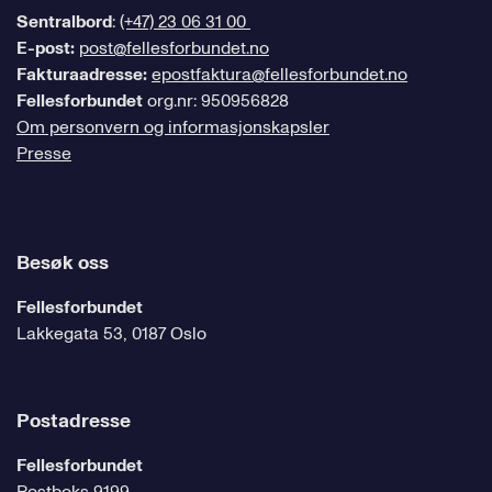
Sentralbord
:
(+47) 23 06 31 00
E-post:
post@fellesforbundet.no
Fakturaadresse:
epostfaktura@fellesforbundet.no
Fellesforbundet
org.nr: 950956828
Om personvern og informasjonskapsler
Presse
Besøk oss
Fellesforbundet
Lakkegata 53, 0187 Oslo
Postadresse
Fellesforbundet