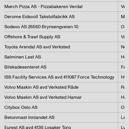
Mørch Pizza AS - Pizzabakeren Verdal
Ver
Derome Eidsvoll Takstolfabrikk AS
Min
Sodexo AS 26560 Brynsengveien 10
Osl
Offshore & Trawl Supply AS
Val
Toyota Arendal AS avd Verksted
Ned
Salminen Last AS
Har
Bilskadesenteret AS
Før
ISS Facility Services AS avd 411087 Force Technology
Hva
Volvo Maskin AS avd Verksted Råde
Rå
Volvo Maskin AS avd Verksted Hamar
Ha
Citybox Oslo AS
Osl
Betonmast Innlandet AS
Len
Eurest AS avd 4136 Lysaker Torg
Lys