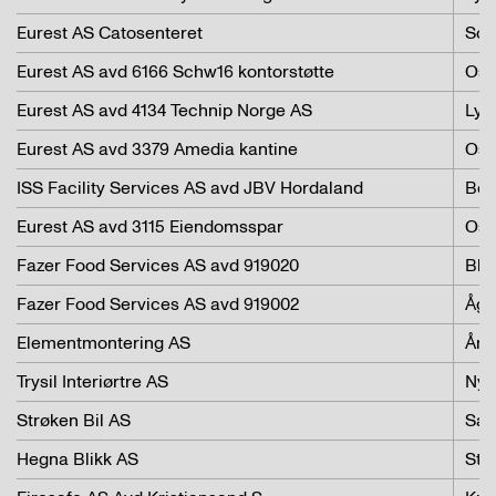
Eurest AS Catosenteret
Son
Eurest AS avd 6166 Schw16 kontorstøtte
Osl
Eurest AS avd 4134 Technip Norge AS
Lys
Eurest AS avd 3379 Amedia kantine
Osl
ISS Facility Services AS avd JBV Hordaland
Ber
Eurest AS avd 3115 Eiendomsspar
Osl
Fazer Food Services AS avd 919020
Blo
Fazer Food Services AS avd 919002
Ågo
Elementmontering AS
Ånd
Trysil Interiørtre AS
Nyb
Strøken Bil AS
San
Hegna Blikk AS
Sta