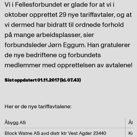
Vi i Fellesforbundet er glade for at vi i
oktober opprettet 29 nye tariffavtaler, og at
vi dermed har bidratt til ordnede forhold
på mange arbeidsplasser, sier
forbundsleder Jørn Eggum. Han gratulerer
de nye bedriftene og forbundets
medlemmer med opprettelsen av avtalene!
Sist oppdatert 01.11.2017 (kl. 07.43)
Her er de nye tariffavtalene:
Åbygg AS
Åfj
Block Watne AS avd distr ktr Vest Agder 23440
Kri