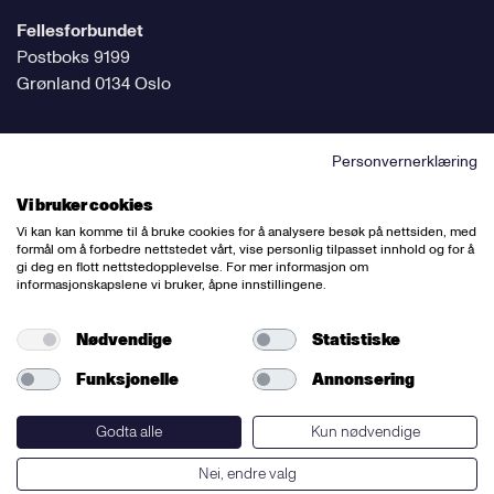
Fellesforbundet
Postboks 9199
Grønland 0134 Oslo
Personvernerklæring
Følg oss på sosiale medier
Vi bruker cookies
Vi kan kan komme til å bruke cookies for å analysere besøk på nettsiden, med
formål om å forbedre nettstedet vårt, vise personlig tilpasset innhold og for å
gi deg en flott nettstedopplevelse. For mer informasjon om
informasjonskapslene vi bruker, åpne innstillingene.
Ansvarlig redaktør:
Bettina Thorvik
Nettredaktør:
Willy Bergsnov
Nødvendige
Statistiske
Funksjonelle
Annonsering
Varsling og etiske retningslinjer
Redegjørelse etter åpenhetsloven
Godta alle
Kun nødvendige
Nei, endre valg