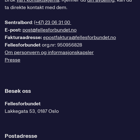
Bruk
vårt kontaktskjema
. Kjenner du
din avdeling
, kan du
ta direkte kontakt med dem.
Sentralbord
:
(+47) 23 06 31 00
E-post:
post@fellesforbundet.no
Fakturaadresse:
epostfaktura@fellesforbundet.no
Fellesforbundet
org.nr: 950956828
Om personvern og informasjonskapsler
Presse
Besøk oss
Fellesforbundet
Lakkegata 53, 0187 Oslo
Postadresse