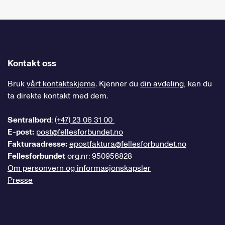
Kontakt oss
Bruk
vårt kontaktskjema
. Kjenner du
din avdeling
, kan du
ta direkte kontakt med dem.
Sentralbord
:
(+47) 23 06 31 00
E-post:
post@fellesforbundet.no
Fakturaadresse:
epostfaktura@fellesforbundet.no
Fellesforbundet
org.nr: 950956828
Om personvern og informasjonskapsler
Presse