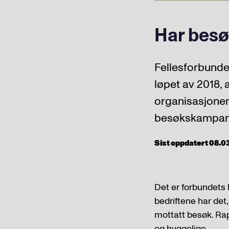
Har besøk
Fellesforbundet
løpet av 2018, 
organisasjonen
besøkskampanje
Sist oppdatert 08.03.
Det er forbundets 
bedriftene har det
mottatt besøk. Rap
og hyggelige.