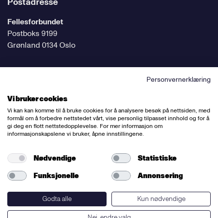
Postadresse
Fellesforbundet
Postboks 9199
Grønland 0134 Oslo
Personvernerklæring
Følg oss på sosiale medier
Vi bruker cookies
Vi kan kan komme til å bruke cookies for å analysere besøk på nettsiden, med
formål om å forbedre nettstedet vårt, vise personlig tilpasset innhold og for å
gi deg en flott nettstedopplevelse. For mer informasjon om
informasjonskapslene vi bruker, åpne innstillingene.
Ansvarlig redaktør:
Bettina Thorvik
Nettredaktør:
Willy Bergsnov
Nødvendige
Statistiske
Funksjonelle
Annonsering
Varsling og etiske retningslinjer
Redegjørelse etter åpenhetsloven
Godta alle
Kun nødvendige
Nei, endre valg