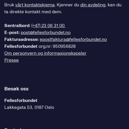
Bruk
vårt kontaktskjema
. Kjenner du
din avdeling
, kan du
ta direkte kontakt med dem.
Sentralbord
:
(+47) 23 06 31 00
E-post:
post@fellesforbundet.no
Fakturaadresse:
epostfaktura@fellesforbundet.no
Fellesforbundet
org.nr: 950956828
Om personvern og informasjonskapsler
Presse
Besøk oss
Fellesforbundet
Lakkegata 53, 0187 Oslo