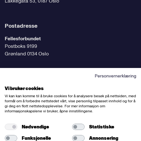
Lakkegata 53, 0187 Oslo
Postadresse
Fellesforbundet
Postboks 9199
Grønland 0134 Oslo
Personvernerklæring
Følg oss på sosiale medier
Vi bruker cookies
Vi kan kan komme til å bruke cookies for å analysere besøk på nettsiden, med
formål om å forbedre nettstedet vårt, vise personlig tilpasset innhold og for å
gi deg en flott nettstedopplevelse. For mer informasjon om
informasjonskapslene vi bruker, åpne innstillingene.
Ansvarlig redaktør:
Bettina Thorvik
Nettredaktør:
Willy Bergsnov
Nødvendige
Statistiske
Funksjonelle
Annonsering
Varsling og etiske retningslinjer