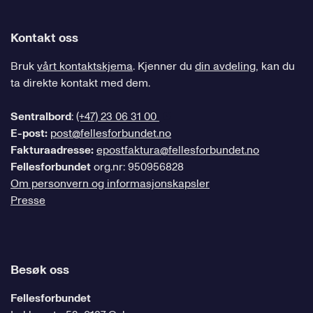
Kontakt oss
Bruk
vårt kontaktskjema
. Kjenner du
din avdeling
, kan du
ta direkte kontakt med dem.
Sentralbord
:
(+47) 23 06 31 00
E-post:
post@fellesforbundet.no
Fakturaadresse:
epostfaktura@fellesforbundet.no
Fellesforbundet
org.nr: 950956828
Om personvern og informasjonskapsler
Presse
Besøk oss
Fellesforbundet