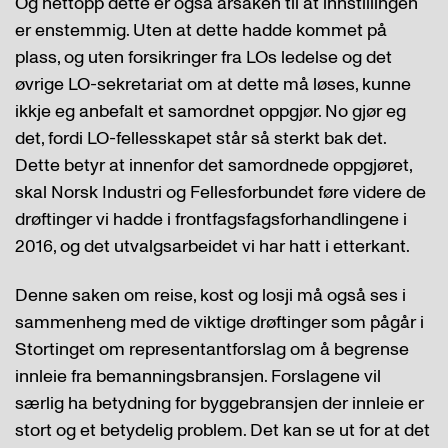
Og nettopp dette er også årsaken til at innstillingen
er enstemmig. Uten at dette hadde kommet på
plass, og uten forsikringer fra LOs ledelse og det
øvrige LO-sekretariat om at dette må løses, kunne
ikkje eg anbefalt et samordnet oppgjør. No gjør eg
det, fordi LO-fellesskapet står så sterkt bak det.
Dette betyr at innenfor det samordnede oppgjøret,
skal Norsk Industri og Fellesforbundet føre videre de
drøftinger vi hadde i frontfagsfagsforhandlingene i
2016, og det utvalgsarbeidet vi har hatt i etterkant.
Denne saken om reise, kost og losji må også ses i
sammenheng med de viktige drøftinger som pågår i
Stortinget om representantforslag om å begrense
innleie fra bemanningsbransjen. Forslagene vil
særlig ha betydning for byggebransjen der innleie er
stort og et betydelig problem. Det kan se ut for at det