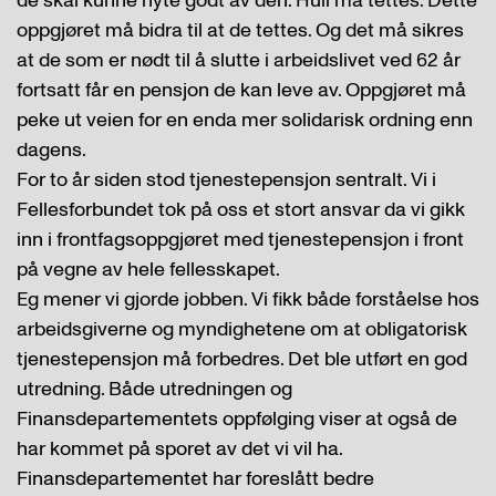
de skal kunne nyte godt av den. Hull må tettes. Dette
oppgjøret må bidra til at de tettes. Og det må sikres
at de som er nødt til å slutte i arbeidslivet ved 62 år
fortsatt får en pensjon de kan leve av. Oppgjøret må
peke ut veien for en enda mer solidarisk ordning enn
dagens.
For to år siden stod tjenestepensjon sentralt. Vi i
Fellesforbundet tok på oss et stort ansvar da vi gikk
inn i frontfagsoppgjøret med tjenestepensjon i front
på vegne av hele fellesskapet.
Eg mener vi gjorde jobben. Vi fikk både forståelse hos
arbeidsgiverne og myndighetene om at obligatorisk
tjenestepensjon må forbedres. Det ble utført en god
utredning. Både utredningen og
Finansdepartementets oppfølging viser at også de
har kommet på sporet av det vi vil ha.
Finansdepartementet har foreslått bedre