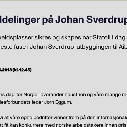
tildelinger på Johan Sverdru
eidsplasser sikres og skapes når Statoil i dag t
neste fase i Johan Sverdrup-utbyggingen til Aib
2018 (kl. 12.45)
ens dag, for Norge, leverandørindustrien og våre mange
ellesforbundets leder Jørn Eggum.
vi at våre egne bedrifter vinner frem på den internasjonal
 at få kan konkurrere med norske arbeidstakere innen pri