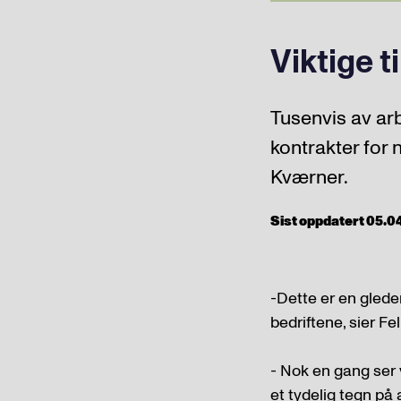
Viktige 
Tusenvis av arb
kontrakter for 
Kværner.
Sist oppdatert 05.04.
-Dette er en gled
bedriftene, sier F
- Nok en gang ser 
et tydelig tegn på