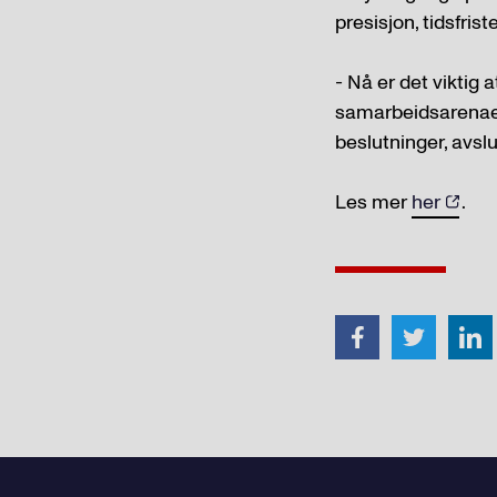
presisjon, tidsfrist
- Nå er det viktig 
samarbeidsarenaen
beslutninger, avsl
Les mer
her
.