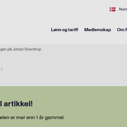
Nor
Lønn og tariff
Medlemskap
Om F
linger på Johan Sverdrup
artikkel!
elen er mer enn 1 år gammel.