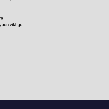
ra
ypen viktige