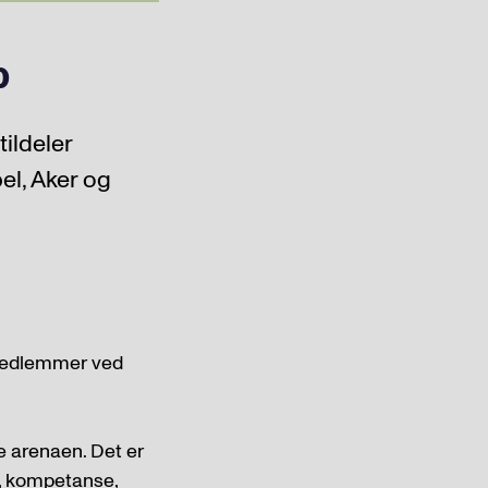
p
ildeler
el, Aker og
 medlemmer ved
e arenaen. Det er
s, kompetanse,