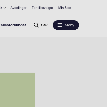
sk
Avdelinger
For tillitsvalgte
Min Side
ellesforbundet
Søk
Meny